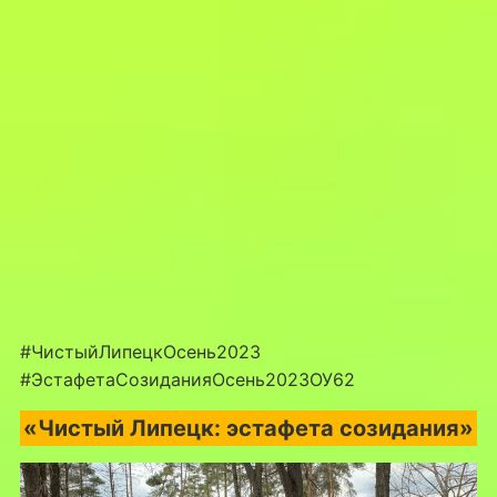
#ЧистыйЛипецкОсень2023
#ЭстафетаСозиданияОсень2023ОУ62
«Чистый Липецк: эстафета созидания»