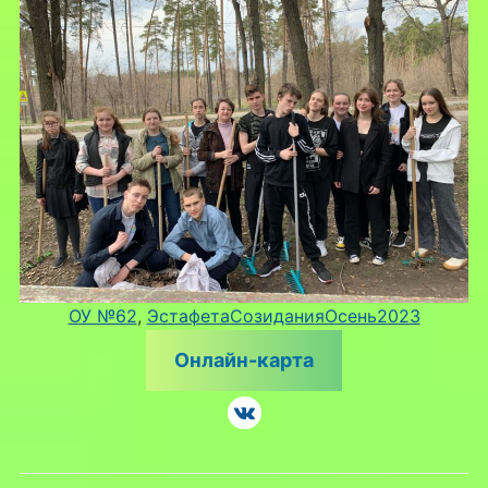
ОУ №62
, 
ЭстафетаСозиданияОсень2023
Онлайн-карта