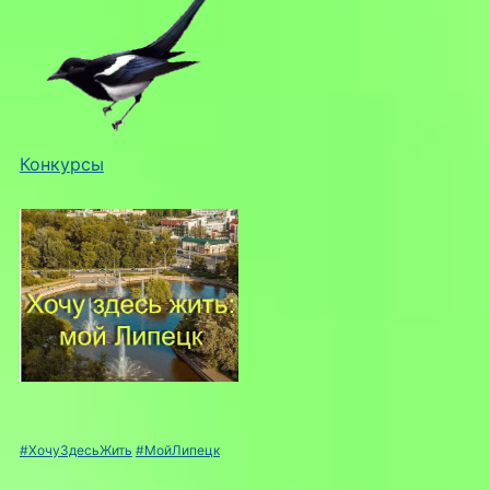
Конкурсы
#ХочуЗдесьЖить
#МойЛипецк