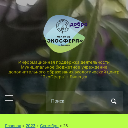
Информационная поддержка деятельности
Муниципальное бюджетное учреждение
дополнительного образования экологический центр
"ЭкоСфера" г.Липецка
Поиск
Переключить
по:
мобильное
меню
Главная
»
2023
»
Сентябрь
»
28