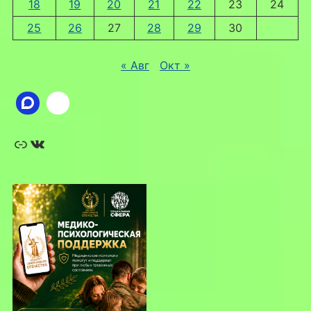
18
19
20
21
22
23
24
25
26
27
28
29
30
« Авг
Окт »
Ссылка
ВКонтакте