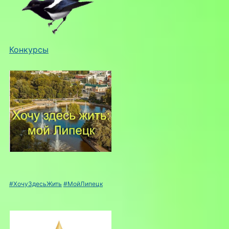
Конкурсы
#ХочуЗдесьЖить
#МойЛипецк