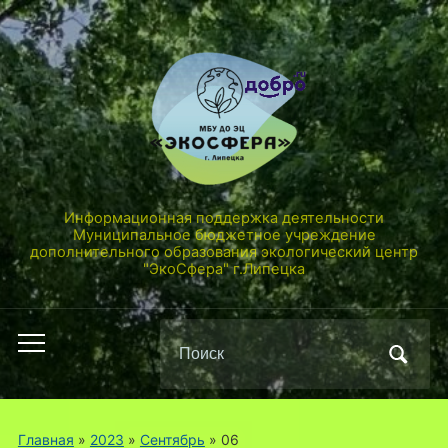
Информационная поддержка деятельности
Муниципальное бюджетное учреждение
дополнительного образования экологический центр
"ЭкоСфера" г.Липецка
Поиск
Переключить
по:
мобильное
меню
Главная
»
2023
»
Сентябрь
»
06