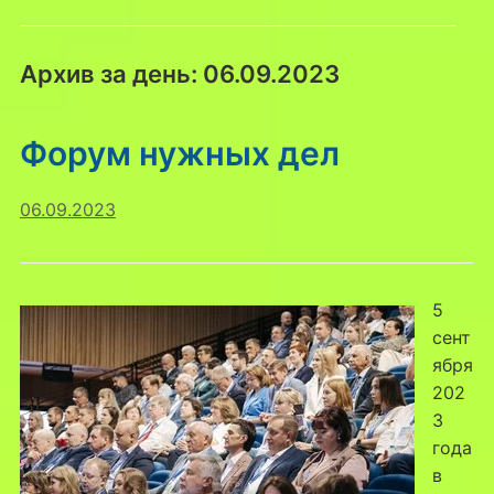
Архив за день:
06.09.2023
Форум нужных дел
06.09.2023
5
сент
ября
202
3
года
в