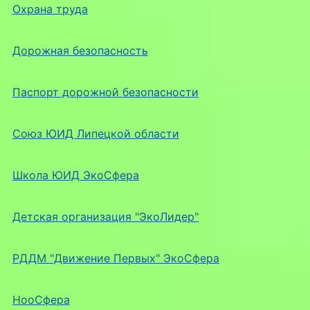
Охрана труда
Дорожная безопасность
Паспорт дорожной безопасности
Союз ЮИД Липецкой области
Школа ЮИД ЭкоСфера
Детская организация "ЭкоЛидер"
РДДМ "Движение Первых" ЭкоСфера
НооСфера