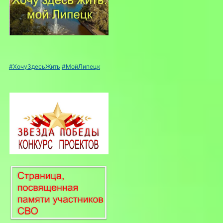
#ХочуЗдесьЖить
#МойЛипецк