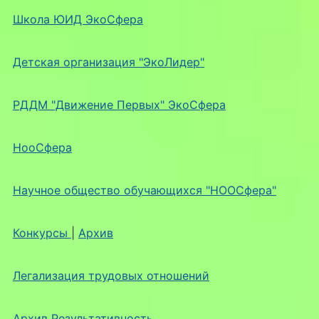
Школа ЮИД ЭкоСфера
Детская организация "ЭкоЛидер"
РДДМ "Движение Первых" ЭкоСфера
НооСфера
Научное общество обучающихся "НООСфера"
Конкурсы
|
Архив
Легализация трудовых отношений
Архив Результативность