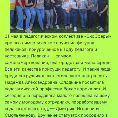
31 мая в педагогическом коллективе «ЭкоСферы»
прошло символическое вручение фигурок
пеликанов, приуроченное к Году педагога и
наставника. Пеликан — символ
самопожертвования, благородства и милосердия.
Все эти качества присущи педагогу. И такие люди
среди сотрудников экологического центра есть.
Надежда Александровна Колодкина посвятила
педагогической профессии более сорока лет. И
сегодня она передавала малого пеликана нашему
самому молодому сотруднику, проработавшему
педагогом всего год, — Дмитрию Игоревичу
Смольянинову. Вручение статуэток проходило в