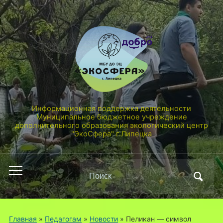
Информационная поддержка деятельности
Муниципальное бюджетное учреждение
дополнительного образования экологический центр
"ЭкоСфера" г.Липецка
Поиск
Переключить
по:
мобильное
меню
Главная
»
Педагогам
»
Новости
»
Пеликан — символ