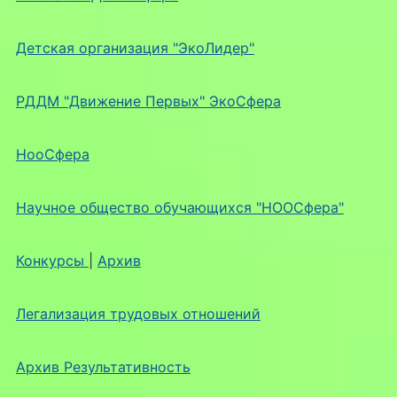
Детская организация "ЭкоЛидер"
РДДМ "Движение Первых" ЭкоСфера
НооСфера
Научное общество обучающихся "НООСфера"
Конкурсы
|
Архив
Легализация трудовых отношений
Архив Результативность