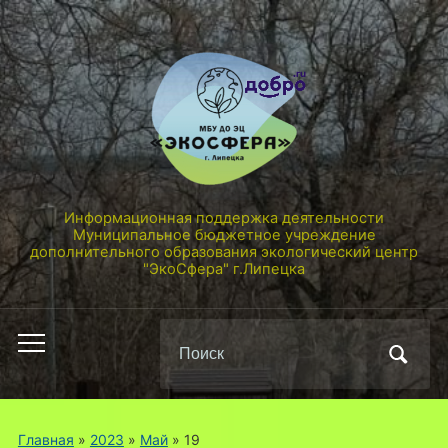
Информационная поддержка деятельности
Муниципальное бюджетное учреждение
дополнительного образования экологический центр
"ЭкоСфера" г.Липецка
Поиск
Переключить
по:
мобильное
меню
Главная
»
2023
»
Май
»
19