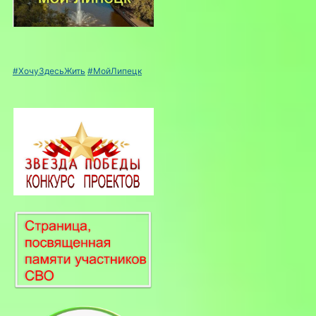
#ХочуЗдесьЖить
#МойЛипецк