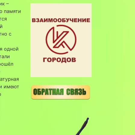
ик –
ю памяти
тся
й
тно с
ся одной
тали
рошёл
е
атурная
чи имеют
ю