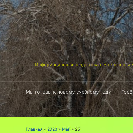
Информационная поддержка деятельности М
Мы готовы к новому учебному году
ГосВ
Главная
»
2023
»
Май
»
25