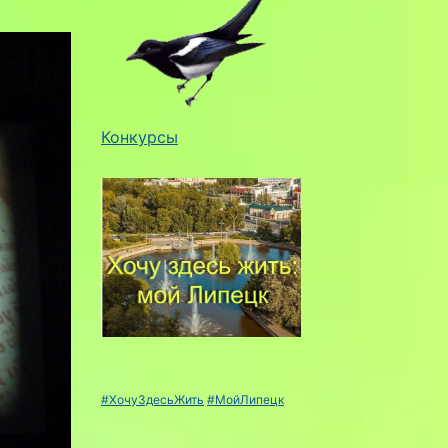
Конкурсы
#ХочуЗдесьЖить
#МойЛипецк