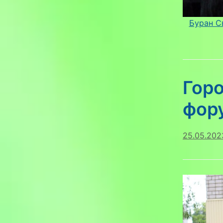
Буран С
Гор
фор
25.05.202