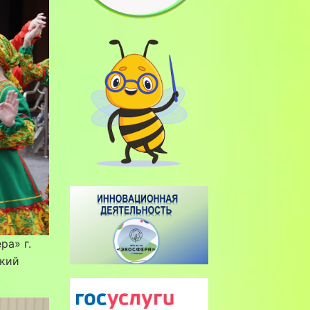
ра» г.
ский
.