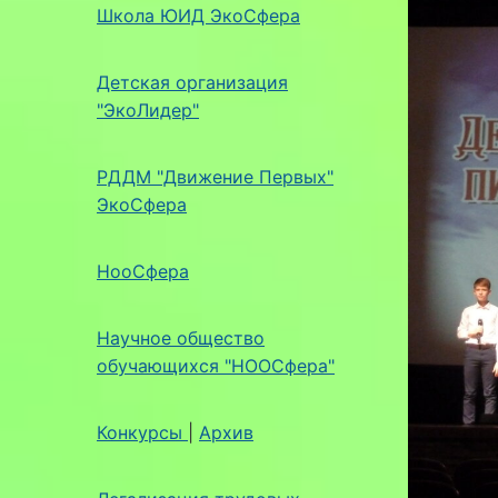
Школа ЮИД ЭкоСфера
Детская организация
"ЭкоЛидер"
РДДМ "Движение Первых"
ЭкоСфера
НооСфера
Научное общество
обучающихся "НООСфера"
Конкурсы
|
Архив