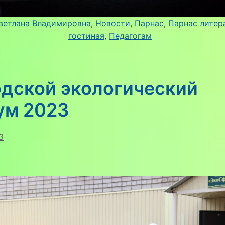
ветлана Владимировна
, 
Новости
, 
Парнас
, 
Парнас литер
гостиная
, 
Педагогам
одской экологический
ум 2023
3