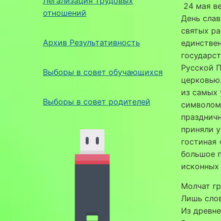
Легализация трудовых
24 мая ве
отношений
День слав
святых ра
Архив Результативность
единстве
государст
Русской 
Выборы в совет обучающихся
церковью.
из самых 
Выборы в совет родителей
символом 
праздничн
приняли 
гостиная 
большое 
исконных 
Молчат гр
Лишь слов
Из древн