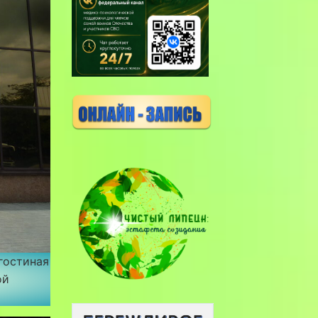
гостиная
ой