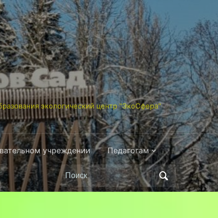
разования экологический центр "ЭкоСфера"
овательном учреждении
Педагогам
Поиск
по: