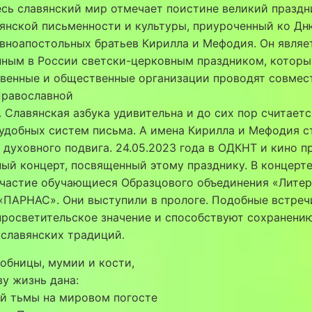
сь славянский мир отмечает поистине великий праздн
янской письменности и культуры, приуроченный ко Дн
вноапостольных братьев Кирилла и Мефодия. Он являе
нным в России светски-церковным праздником, которы
венные и общественные организации проводят совмес
Православной
 Славянская азбука удивительна и до сих пор считает
удобных систем письма. А имена Кирилла и Мефодия с
духовного подвига. 24.05.2023 года в ОДКНТ и кино п
ый концерт, посвященный этому празднику. В концерт
участие обучающиеся Образцового объединения «Литер
«ПАРНАС». Они выступили в прологе. Подобные встре
просветительское значение и способствуют сохранени
славянских традиций.
обницы, мумии и кости,
у жизнь дана:
ей тьмы на мировом погосте