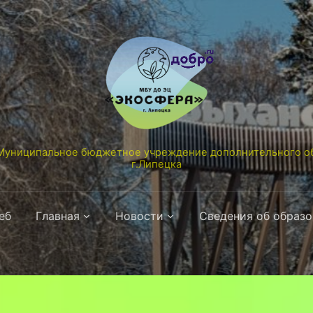
униципальное бюджетное учреждение дополнительного об
г.Липецка
еб
Главная
Новости
Сведения об образ