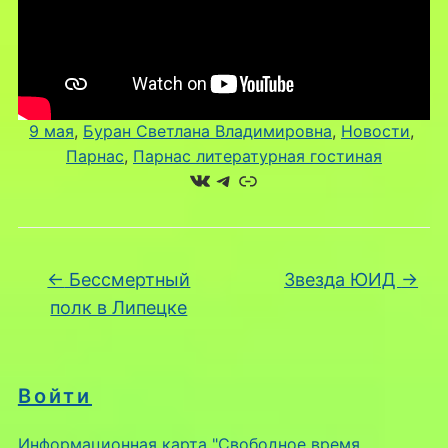
9 мая
, 
Буран Светлана Владимировна
, 
Новости
, 
Парнас
, 
Парнас литературная гостиная
ВКонтакте
Telegram
Ссылка
←
Бессмертный
Звезда ЮИД
→
полк в Липецке
Войти
Информационная карта "Свободное время