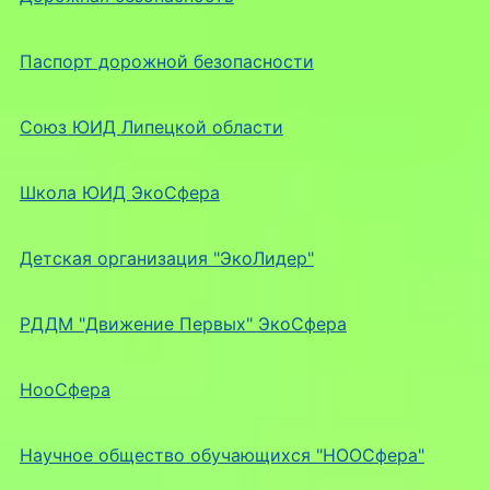
Паспорт дорожной безопасности
Союз ЮИД Липецкой области
Школа ЮИД ЭкоСфера
Детская организация "ЭкоЛидер"
РДДМ "Движение Первых" ЭкоСфера
НооСфера
Научное общество обучающихся "НООСфера"