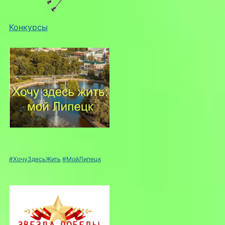
Конкурсы
#ХочуЗдесьЖить
#МойЛипецк