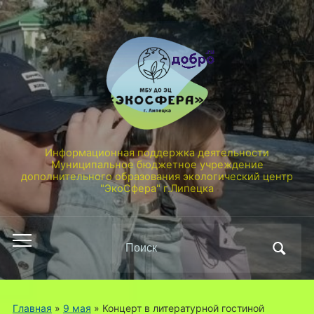
Информационная поддержка деятельности
Муниципальное бюджетное учреждение
дополнительного образования экологический центр
"ЭкоСфера" г.Липецка
Поиск
Переключить
по:
мобильное
меню
Главная
»
9 мая
»
Концерт в литературной гостиной