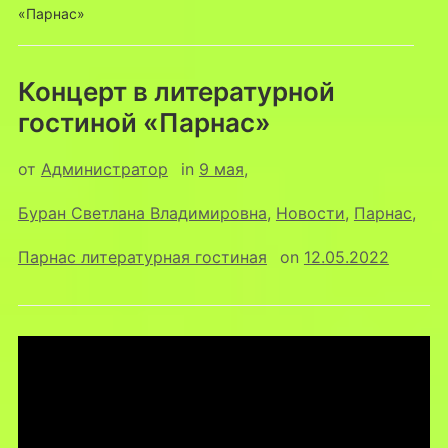
«Парнас»
Концерт в литературной
гостиной «Парнас»
от
Администратор
in
9 мая
,
Буран Светлана Владимировна
,
Новости
,
Парнас
,
Парнас литературная гостиная
on
12.05.2022