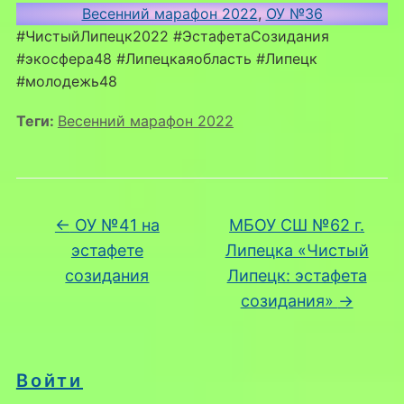
Весенний марафон 2022
, 
ОУ №36
#ЧистыйЛипецк2022 #ЭстафетаСозидания
#экосфера48 #Липецкаяобласть #Липецк
#молодежь48
Теги:
Весенний марафон 2022
←
ОУ №41 на
МБОУ СШ №62 г.
эстафете
Липецка «Чистый
созидания
Липецк: эстафета
созидания»
→
Войти