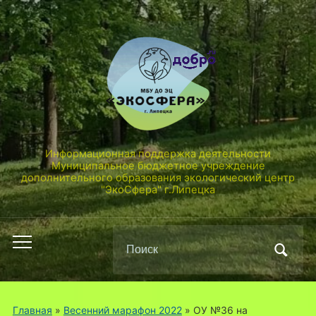
Информационная поддержка деятельности
Муниципальное бюджетное учреждение
дополнительного образования экологический центр
"ЭкоСфера" г.Липецка
Поиск
Переключить
по:
мобильное
меню
Главная
»
Весенний марафон 2022
»
ОУ №36 на