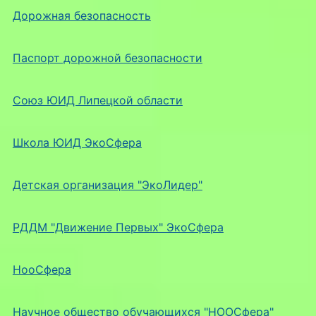
Дорожная безопасность
Паспорт дорожной безопасности
Союз ЮИД Липецкой области
Школа ЮИД ЭкоСфера
Детская организация "ЭкоЛидер"
РДДМ "Движение Первых" ЭкоСфера
НооСфера
Научное общество обучающихся "НООСфера"