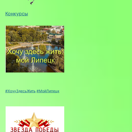
Конкурсы
#ХочуЗдесьЖить
#МойЛипецк