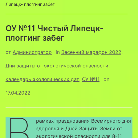
Липецк- плоггинг забег
ОУ №11 Чистый Липецк-
плоггинг забег
от
Администратор
in
Весенний марафон 2022
,
Дни защиты от экологической опасности
,
календарь экологических дат
,
ОУ №11
on
17.04.2022
В
рамках празднования Всемирного дня
здоровья и Дней Защиты Земли от
экологической опасности для 8-11