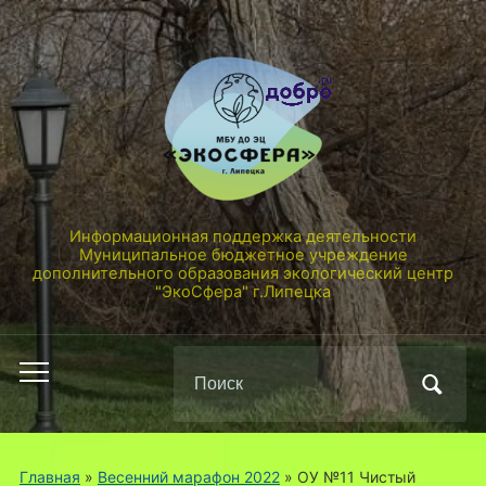
Информационная поддержка деятельности
Муниципальное бюджетное учреждение
дополнительного образования экологический центр
"ЭкоСфера" г.Липецка
Поиск
Переключить
по:
мобильное
меню
Главная
»
Весенний марафон 2022
»
ОУ №11 Чистый