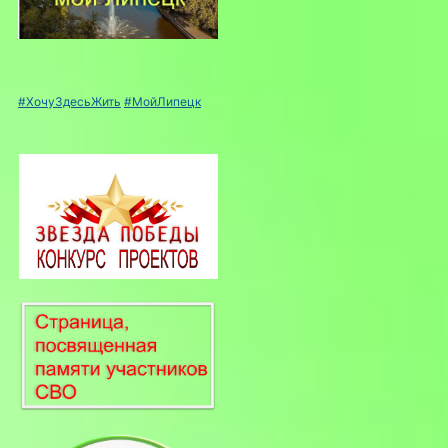
#ХочуЗдесьЖить
#МойЛипецк