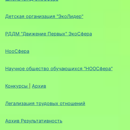
Детская организация "ЭкоЛидер"
РДДМ "Движение Первых" ЭкоСфера
НооСфера
Научное общество обучающихся "НООСфера"
Конкурсы
|
Архив
Легализация трудовых отношений
Архив Результативность