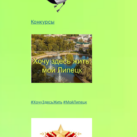
Конкурсы
#ХочуЗдесьЖить
#МойЛипецк