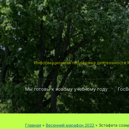
Информационная поддержка деятельности М
Мы готовы к новому учебному году
ГосВ
Главная
»
Весенний марафон 2022
»
Эстафета сози