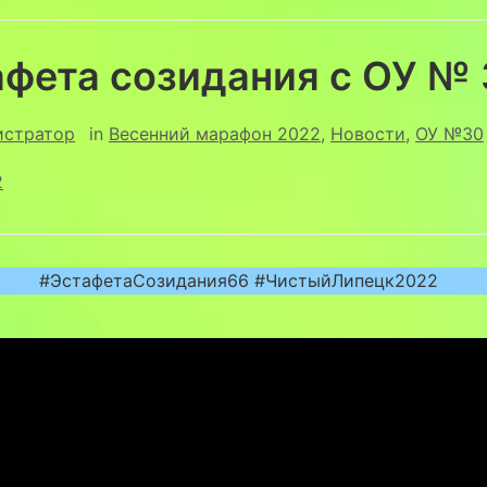
афета созидания с ОУ №
истратор
in
Весенний марафон 2022
,
Новости
,
ОУ №30
2
#ЭстафетаСозидания66 #ЧистыйЛипецк2022