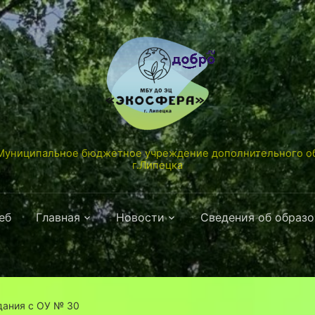
униципальное бюджетное учреждение дополнительного об
г.Липецка
еб
Главная
Новости
Сведения об образ
дания с ОУ № 30