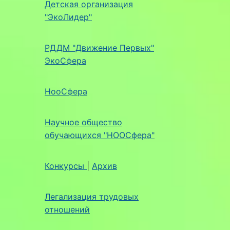
Детская организация
"ЭкоЛидер"
РДДМ "Движение Первых"
ЭкоСфера
НооСфера
Научное общество
обучающихся "НООСфера"
Конкурсы
|
Архив
Легализация трудовых
отношений