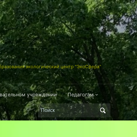
разования экологический центр "ЭкоСфера"
овательном учреждении
Педагогам
Поиск
по: