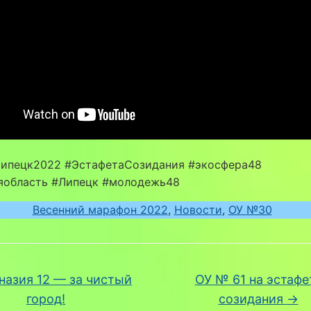
ипецк2022 #ЭстафетаСозидания #экосфера48
яобласть #Липецк #молодежь48
Весенний марафон 2022
, 
Новости
, 
ОУ №30
азия 12 — за чистый
ОУ № 61 на эстафе
город!
созидания
→