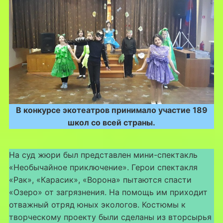
В конкурсе экотеатров принимало участие 189
школ со всей страны.
На суд жюри был представлен мини-спектакль
«Необычайное приключение». Герои спектакля
«Рак», «Карасик», «Ворона» пытаются спасти
«Озеро» от загрязнения. На помощь им приходит
отважный отряд юных экологов. Костюмы к
творческому проекту были сделаны из вторсырья