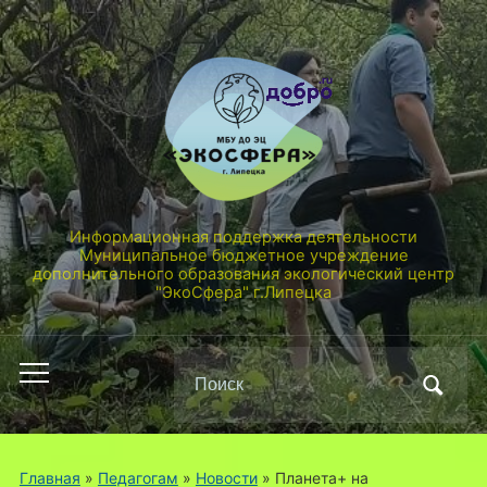
Информационная поддержка деятельности
Муниципальное бюджетное учреждение
дополнительного образования экологический центр
"ЭкоСфера" г.Липецка
Поиск
Переключить
по:
мобильное
меню
Главная
»
Педагогам
»
Новости
»
Планета+ на