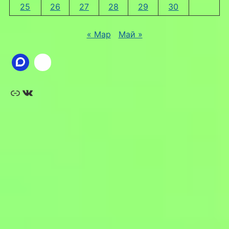
25
26
27
28
29
30
« Мар
Май »
Ссылка
ВКонтакте