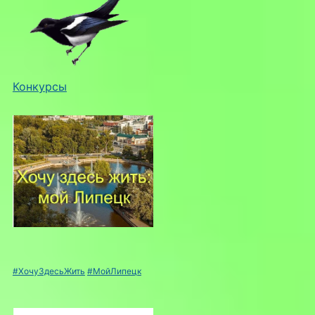
Конкурсы
#ХочуЗдесьЖить
#МойЛипецк