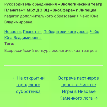
Руководитель объединения
«Экологический театр
Планета+»
МБУ ДО ЭЦ «ЭкоСфера» г. Липецка
педагог дополнительного образования Чейс Юна
Владимировна.
Новости
, 
Планета+
, 
Победители конкурсов
, 
Чейс
Юна Владимировна
Теги:
Всероссийский конкурс экологических театров
←
На открытии
Встреча партнеров
городского
проекта Чистые
субботника
Игры в Низовье
Каменного лога
→