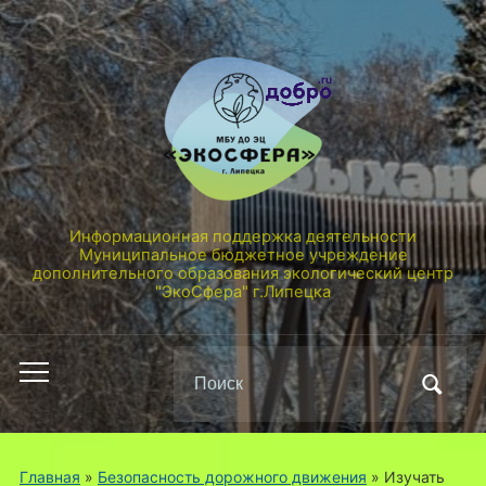
Информационная поддержка деятельности
Муниципальное бюджетное учреждение
дополнительного образования экологический центр
"ЭкоСфера" г.Липецка
Поиск
Переключить
по:
мобильное
меню
Главная
»
Безопасность дорожного движения
»
Изучать