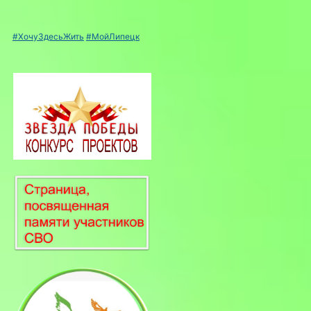
#ХочуЗдесьЖить
#МойЛипецк