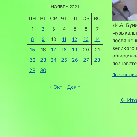
НОЯБРЬ 2021
ПН
ВТ
СР
ЧТ
ПТ
СБ
ВС
«И.А. Бун
1
2
3
4
5
6
7
музыкаль
8
9
10
11
12
13
14
посвящённ
великого 
15
16
17
18
19
20
21
объединен
22
23
24
25
26
27
28
познавате
29
30
Презентация
« Окт
Дек »
←
Ито