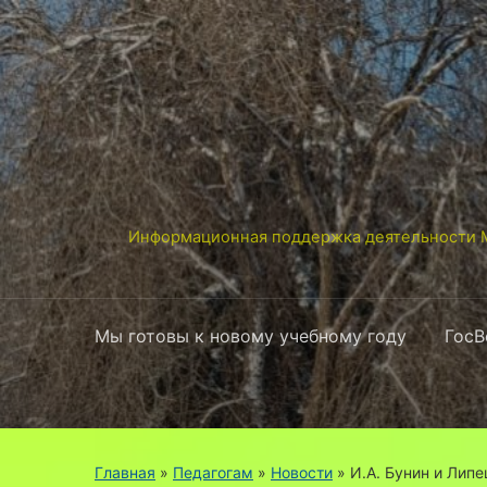
Информационная поддержка деятельности М
Мы готовы к новому учебному году
ГосВ
Главная
»
Педагогам
»
Новости
»
И.А. Бунин и Лип