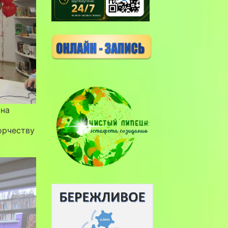
ина
орчеству