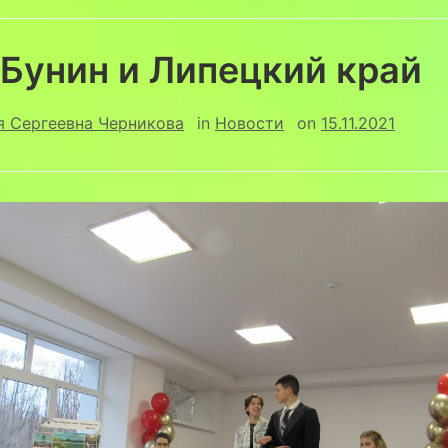
 Бунин и Липецкий край
я Сергеевна Черникова
in
Новости
on
15.11.2021