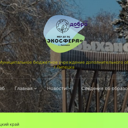
униципальное бюджетное учреждение дополнительного об
г.Липецка
еб
Главная
Новости
Сведения об образ
ецкий край