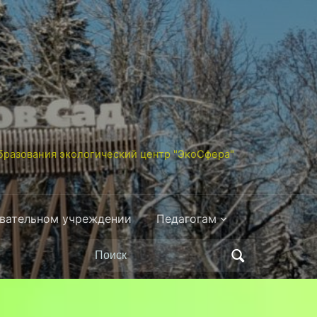
разования экологический центр "ЭкоСфера"
овательном учреждении
Педагогам
Поиск
по: