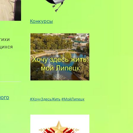
Конкурсы
тихи
щихся
ного
#ХочуЗдесьЖить
#МойЛипецк