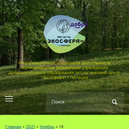
Информационная поддержка деятельности
Муниципальное бюджетное учреждение
дополнительного образования экологический центр
"ЭкоСфера" г.Липецка
Поиск
Переключить
по:
мобильное
меню
Главная
»
2021
»
Ноябрь
»
18