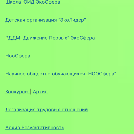
Школа ЮИД ЭкоСфера
Детская организация "ЭкоЛидер"
РДДМ "Движение Первых" ЭкоСфера
НооСфера
Научное общество обучающихся "НООСфера"
Конкурсы
|
Архив
Легализация трудовых отношений
Архив Результативность