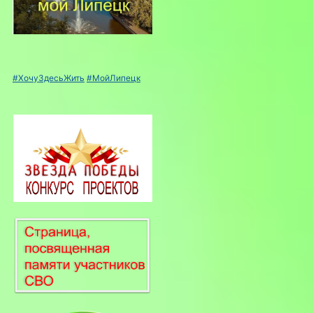
#ХочуЗдесьЖить
#МойЛипецк