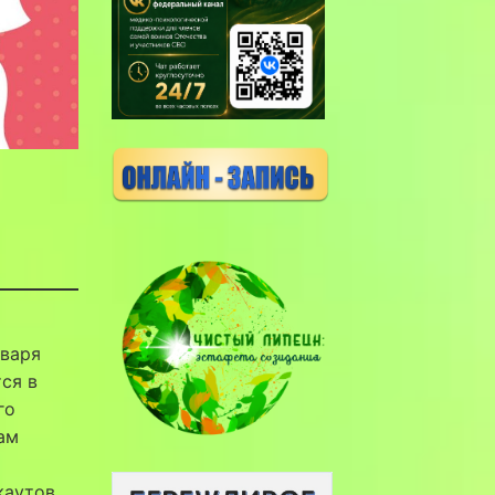
нваря
ся в
го
ам
каутов