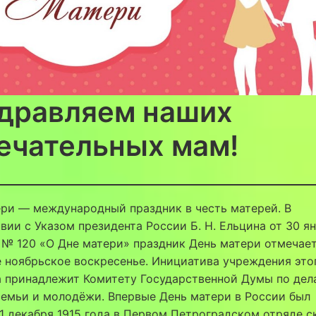
дравляем наших
ечательных мам!
ри — международный праздник в честь матерей. В
вии с Указом президента России Б. Н. Ельцина от 30 я
 № 120 «О Дне матери» праздник День матери отмечает
 ноябрьское воскресенье. Инициатива учреждения это
а принадлежит Комитету Государственной Думы по дел
емьи и молодёжи. Впервые День матери в России был
1 декабря 1915 года в Первом Петроградском отряде с