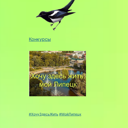
Конкурсы
#ХочуЗдесьЖить
#МойЛипецк