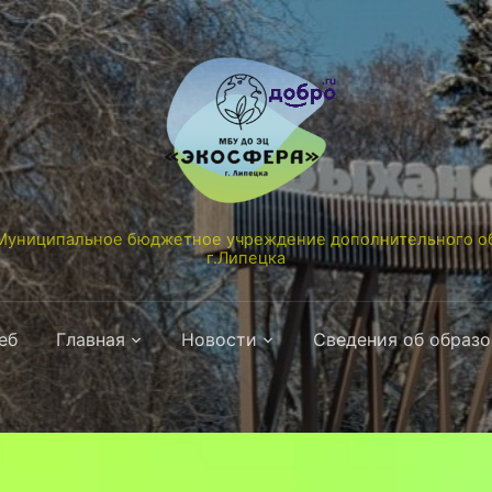
униципальное бюджетное учреждение дополнительного об
г.Липецка
еб
Главная
Новости
Сведения об образ