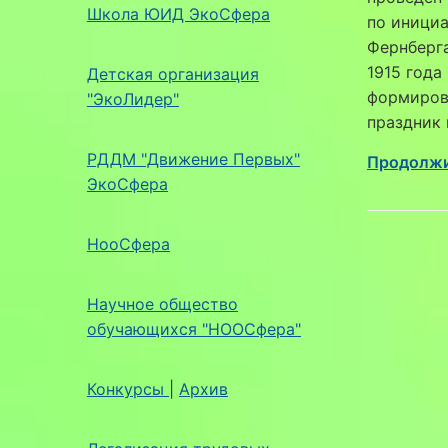
Школа ЮИД ЭкоСфера
по инициа
Фернберга
1915 года
Детская организация
формирова
"ЭкоЛидер"
праздник 
РДДМ "Движение Первых"
Продолжи
ЭкоСфера
НооСфера
Научное общество
обучающихся "НООСфера"
Конкурсы
|
Архив