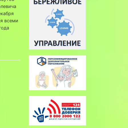
елевича
екабря
ия всеми
года