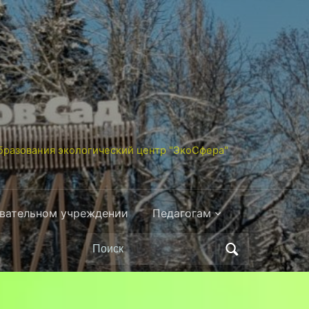
разования экологический центр "ЭкоСфера"
овательном учреждении
Педагогам
Поиск
по: