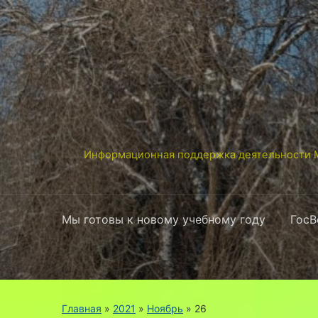
Информационная поддержка деятельности М
Мы готовы к новому учебному году
ГосВ
Главная
»
2021
»
Ноябрь
»
26