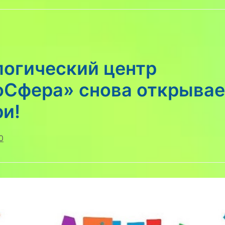
логический центр
оСфера» снова открывае
и!
0