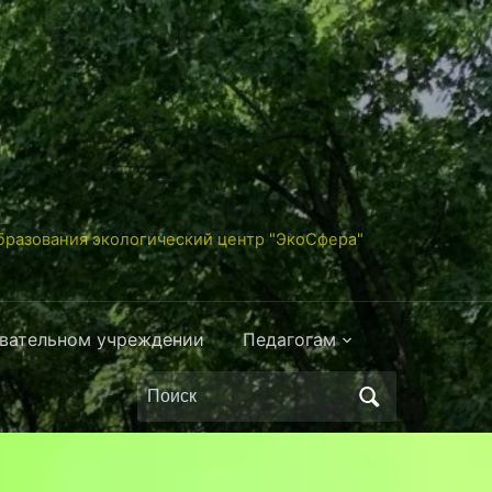
разования экологический центр "ЭкоСфера"
овательном учреждении
Педагогам
Поиск
по: