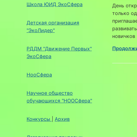
Школа ЮИД ЭкоСфера
День откр
только од
приглашае
Детская организация
развивать
"ЭкоЛидер"
новичков 
Продолжи
РДДМ "Движение Первых"
ЭкоСфера
НооСфера
Научное общество
обучающихся "НООСфера"
Конкурсы
|
Архив