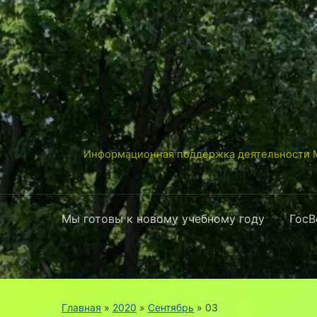
Информационная поддержка деятельности М
Мы готовы к новому учебному году
ГосВ
Главная
»
2020
»
Сентябрь
»
03