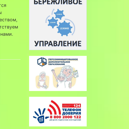
тся
ы
еством,
етствуем
 нами.