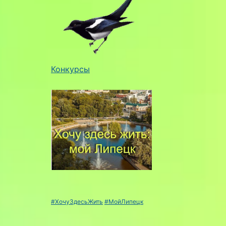
Конкурсы
#ХочуЗдесьЖить
#МойЛипецк