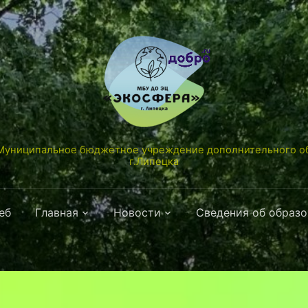
униципальное бюджетное учреждение дополнительного об
г.Липецка
еб
Главная
Новости
Сведения об образ