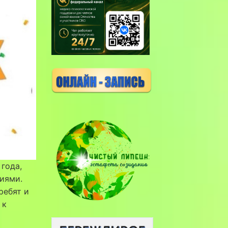
 года,
иями.
ребят и
 к