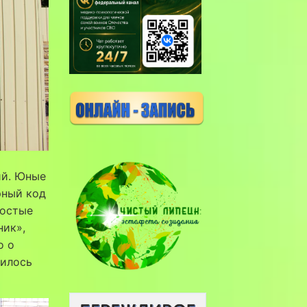
ий. Юные
рный код
ростые
ник»,
о о
шилось