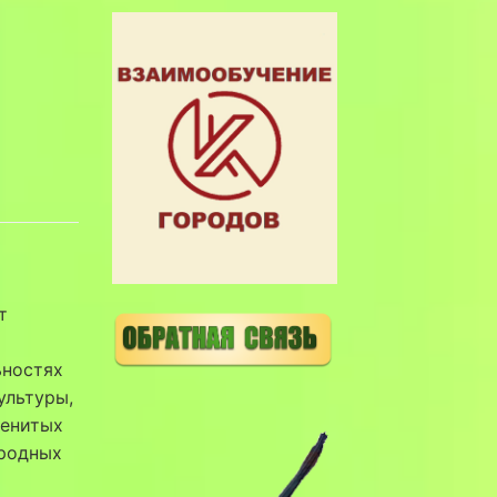
т
ьностях
ультуры,
менитых
ародных