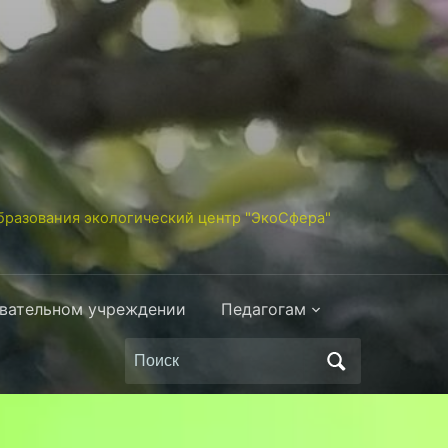
разования экологический центр "ЭкоСфера"
овательном учреждении
Педагогам
Поиск
по: