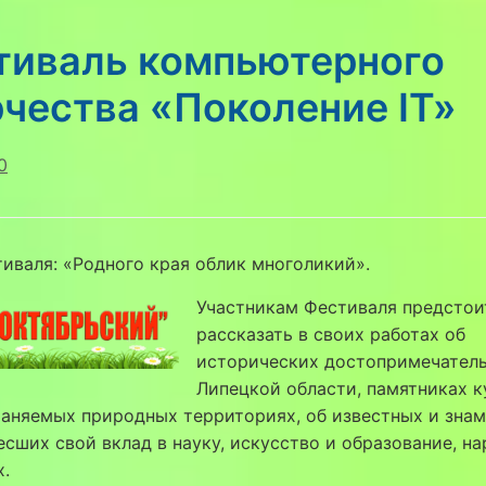
тиваль компьютерного
чества «Поколение IT»
0
иваля: «Родного края облик многоликий».
Участникам Фестиваля предстои
рассказать в своих работах об
исторических достопримечател
Липецкой области, памятниках к
раняемых природных территориях, об известных и зна
есших свой вклад в науку, искусство и образование, н
.