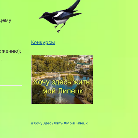
ящему
Конкурсы
ожению)
;
.
#ХочуЗдесьЖить
#МойЛипецк