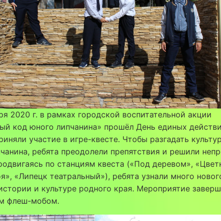
ря 2020 г. в рамках городской воспитательной акции
ный код юного липчанина» прошёл День единых действ
риняли участие в игре-квесте. Чтобы разгадать культу
чанина, ребята преодолели препятствия и решили неп
родвигаясь по станциям квеста («Под деревом», «Цвет
я», «Липецк театральный»), ребята узнали много новог
истории и культуре родного края. Мероприятие завер
м флеш-мобом.