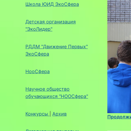
Школа ЮИД ЭкоСфера
Детская организация
"ЭкоЛидер"
РДДМ "Движение Первых"
ЭкоСфера
НооСфера
Научное общество
обучающихся "НООСфера"
Конкурсы
|
Архив
Продолжи