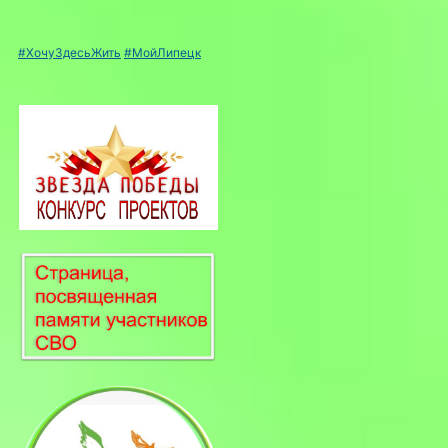
#ХочуЗдесьЖить
#МойЛипецк