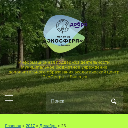
Информационная поддержка деятельности
Муниципальное бюджетное учреждение
дополнительного образования экологический центр
"ЭкоСфера" г.Липецка
Поиск
Переключить
по:
мобильное
меню
Главная
»
2017
»
Декабрь
»
23