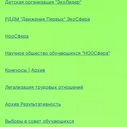
Детская организация "ЭкоЛидер"
РДДМ "Движение Первых" ЭкоСфера
НооСфера
Научное общество обучающихся "НООСфера"
Конкурсы
|
Архив
Легализация трудовых отношений
Архив Результативность
Выборы в совет обучающихся