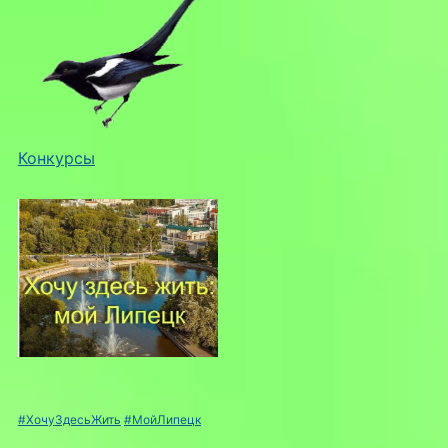
Конкурсы
#ХочуЗдесьЖить
#МойЛипецк