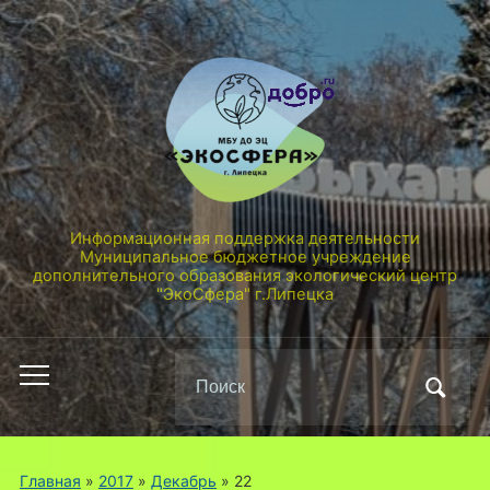
Информационная поддержка деятельности
Муниципальное бюджетное учреждение
дополнительного образования экологический центр
"ЭкоСфера" г.Липецка
Поиск
Переключить
по:
мобильное
меню
Главная
»
2017
»
Декабрь
»
22