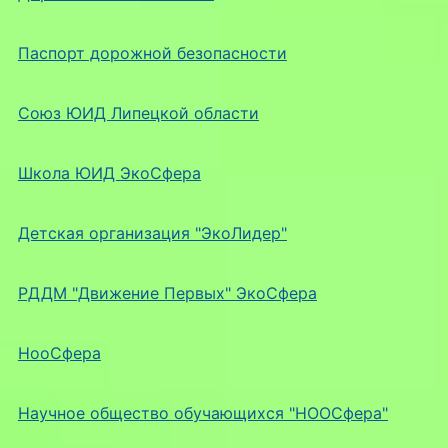
Паспорт дорожной безопасности
Союз ЮИД Липецкой области
Школа ЮИД ЭкоСфера
Детская организация "ЭкоЛидер"
РДДМ "Движение Первых" ЭкоСфера
НооСфера
Научное общество обучающихся "НООСфера"