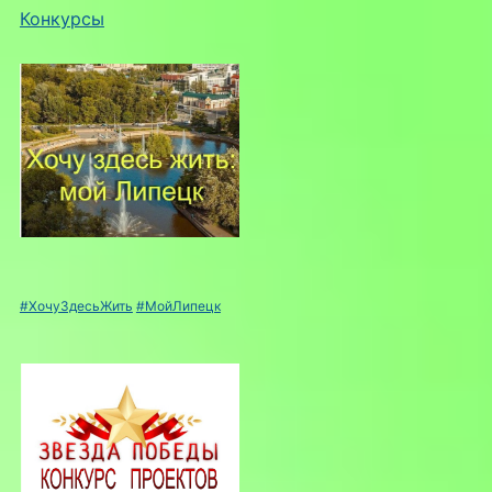
Конкурсы
#ХочуЗдесьЖить
#МойЛипецк