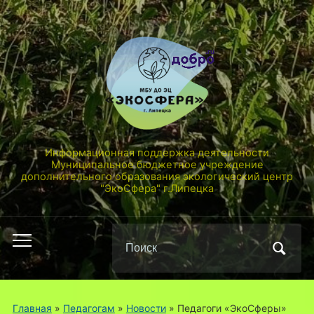
Информационная поддержка деятельности
Муниципальное бюджетное учреждение
дополнительного образования экологический центр
"ЭкоСфера" г.Липецка
Поиск
Переключить
по:
мобильное
меню
Главная
»
Педагогам
»
Новости
»
Педагоги «ЭкоСферы»