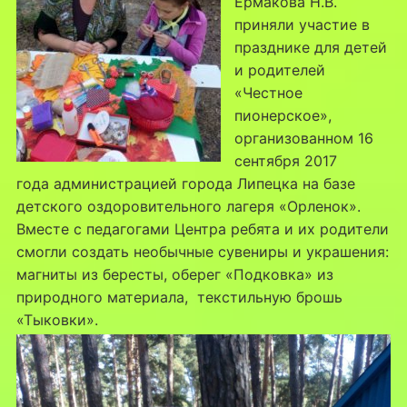
Ермакова Н.В.
приняли участие в
празднике для детей
и родителей
«Честное
пионерское»,
организованном 16
сентября 2017
года администрацией города Липецка на базе
детского оздоровительного лагеря «Орленок».
Вместе с педагогами Центра ребята и их родители
смогли создать необычные сувениры и украшения:
магниты из бересты, оберег «Подковка» из
природного материала, текстильную брошь
«Тыковки».