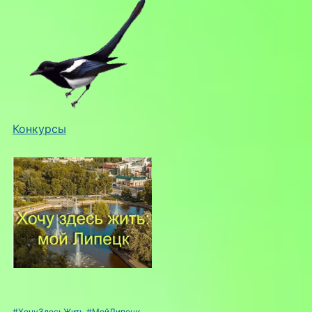
Конкурсы
#ХочуЗдесьЖить
#МойЛипецк