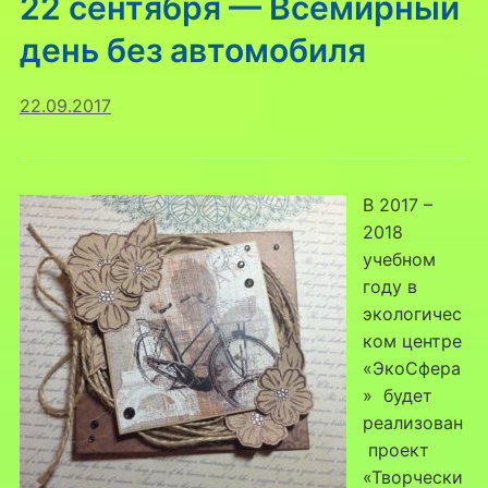
22 сентября — Всемирный
день без автомобиля
22.09.2017
В 2017 –
2018
учебном
году в
экологичес
ком центре
«ЭкоСфера
» будет
реализован
проект
«Творчески