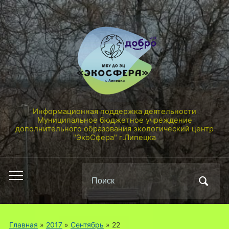
Информационная поддержка деятельности
Муниципальное бюджетное учреждение
дополнительного образования экологический центр
"ЭкоСфера" г.Липецка
Поиск
Переключить
по:
мобильное
меню
Главная
»
2017
»
Сентябрь
»
22