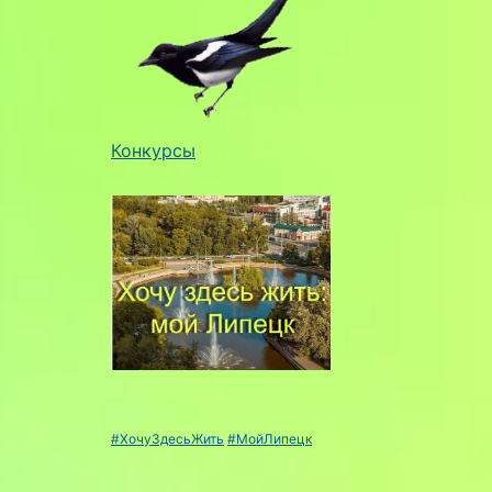
Конкурсы
#ХочуЗдесьЖить
#МойЛипецк