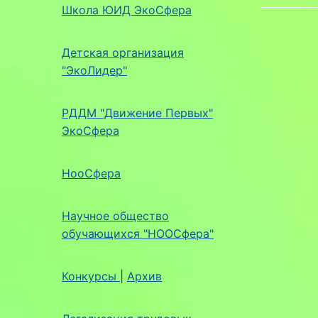
Школа ЮИД ЭкоСфера
Детская организация
"ЭкоЛидер"
РДДМ "Движение Первых"
ЭкоСфера
НооСфера
Научное общество
обучающихся "НООСфера"
Конкурсы
|
Архив