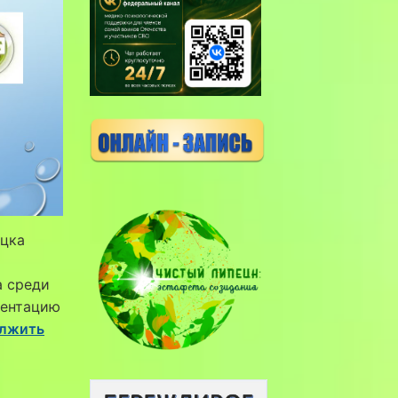
ецка
а среди
зентацию
лжить