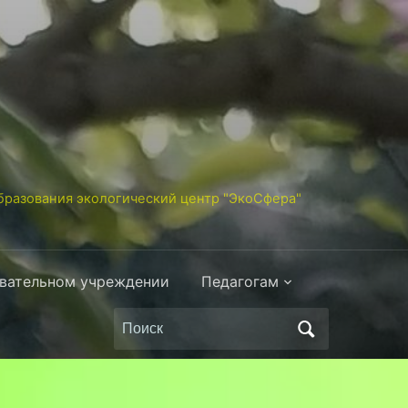
разования экологический центр "ЭкоСфера"
овательном учреждении
Педагогам
Поиск
по: