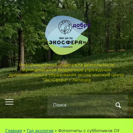
Информационная поддержка деятельности
Муниципальное бюджетное учреждение
дополнительного образования экологический центр
"ЭкоСфера" г.Липецка
Поиск
Переключить
по:
мобильное
меню
Главная
»
Год экологии
»
Фотоотчеты с субботников ОУ