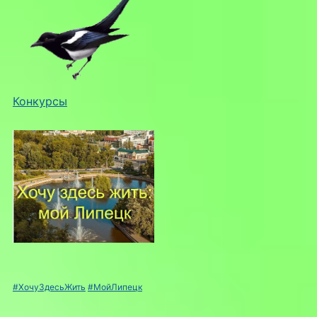
Конкурсы
#ХочуЗдесьЖить
#МойЛипецк