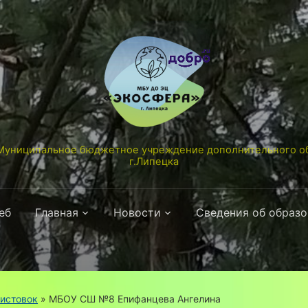
униципальное бюджетное учреждение дополнительного об
г.Липецка
еб
Главная
Новости
Сведения об образ
листовок
»
МБОУ СШ №8 Епифанцева Ангелина