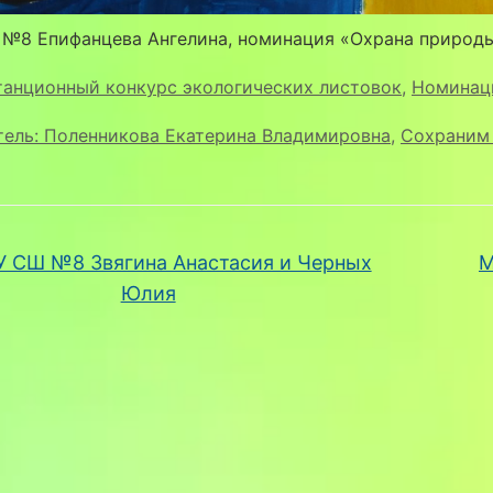
№8 Епифанцева Ангелина, номинация «Охрана природы
танционный конкурс экологических листовок
,
Номинаци
тель: Поленникова Екатерина Владимировна
,
Сохраним 
 СШ №8 Звягина Анастасия и Черных
М
Юлия