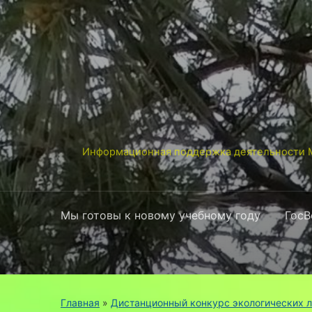
Информационная поддержка деятельности М
Мы готовы к новому учебному году
ГосВ
Главная
»
Дистанционный конкурс экологических 