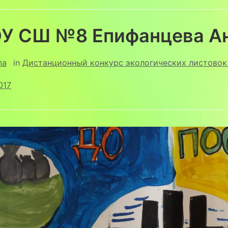
У СШ №8 Епифанцева Ан
na
in
Дистанционный конкурс экологических листовок
017