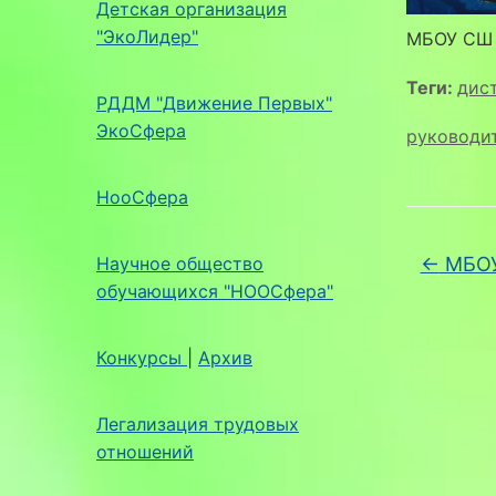
Детская организация
"ЭкоЛидер"
МБОУ СШ 
Теги:
дис
РДДМ "Движение Первых"
ЭкоСфера
руководи
НооСфера
Научное общество
←
МБОУ
обучающихся "НООСфера"
Конкурсы
|
Архив
Легализация трудовых
отношений