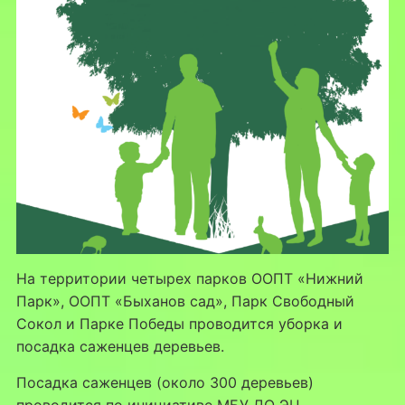
На территории четырех парков ООПТ «Нижний
Парк», ООПТ «Быханов сад», Парк Свободный
Сокол и Парке Победы проводится уборка и
посадка саженцев деревьев.
Посадка саженцев (около 300 деревьев)
проводится по инициативе МБУ ДО ЭЦ