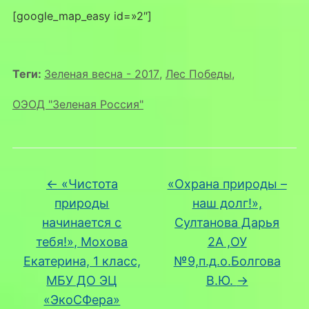
[google_map_easy id=»2″]
Теги:
Зеленая весна - 2017
,
Лес Победы
,
ОЭОД "Зеленая Россия"
←
«Чистота
«Охрана природы –
природы
наш долг!»,
начинается с
Султанова Дарья
тебя!», Мохова
2А ,ОУ
Екатерина, 1 класс,
№9,п.д.о.Болгова
МБУ ДО ЭЦ
В.Ю.
→
«ЭкоСФера»