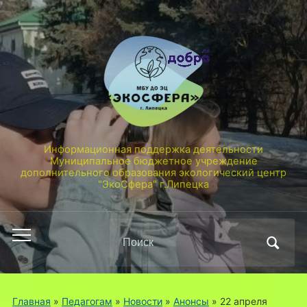
Информационная поддержка деятельности
Муниципальное бюджетное учреждение
дополнительного образования экологический центр
"ЭкоСфера" г.Липецка
Поиск
Переключить
по:
мобильное
меню
Главная
»
Педагогам
»
Новости
»
Анонсы
»
22 апреля