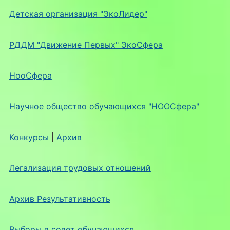
Детская организация "ЭкоЛидер"
РДДМ "Движение Первых" ЭкоСфера
НооСфера
Научное общество обучающихся "НООСфера"
Конкурсы
|
Архив
Легализация трудовых отношений
Архив Результативность
Выборы в совет обучающихся