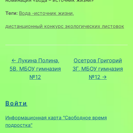
номинация «Вода – источник жизни»
Теги:
Вода -источник жизни
,
дистанционный конкурс экологических листовок
←
Лукина Полина,
Осетров Григорий
5В, МБОУ гимназия
3Г, МБОУ гимназия
№12
№12
→
Войти
Информационная карта "Свободное время
подростка"