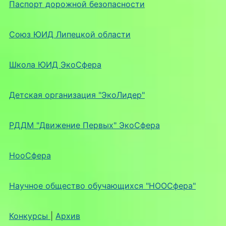
Паспорт дорожной безопасности
Союз ЮИД Липецкой области
Школа ЮИД ЭкоСфера
Детская организация "ЭкоЛидер"
РДДМ "Движение Первых" ЭкоСфера
НооСфера
Научное общество обучающихся "НООСфера"
Конкурсы
|
Архив