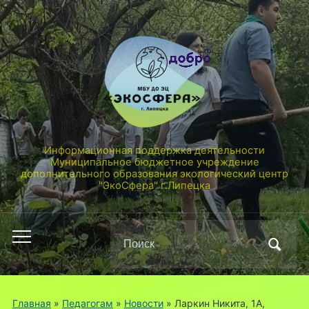
Информационная поддержка деятельности
Муниципальное бюджетное учреждение
дополнительного образования экологический центр
"ЭкоСфера" г.Липецка
Поиск
Переключить
по:
мобильное
меню
Главная
»
Педагогам
»
Новости
»
Ларкин Никита, 1А,