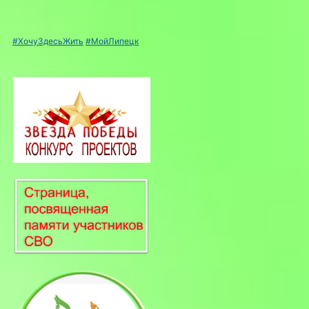
#ХочуЗдесьЖить
#МойЛипецк