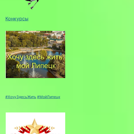
Конкурсы
#ХочуЗдесьЖить
#МойЛипецк