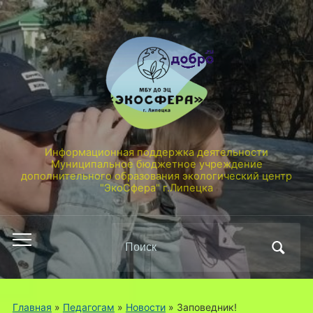
Информационная поддержка деятельности
Муниципальное бюджетное учреждение
дополнительного образования экологический центр
"ЭкоСфера" г.Липецка
Поиск
Переключить
по:
мобильное
меню
Главная
»
Педагогам
»
Новости
»
Заповедник!