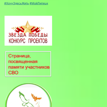
#ХочуЗдесьЖить
#МойЛипецк