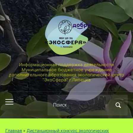
Информационная поддержка деятельности
Муниципальное бюджетное учреждение
дополнительного образования экологический центр
"ЭкоСфера" г.Липецка
Поиск
Переключить
по:
мобильное
меню
Главная
»
Дистанционный конкурс экологических