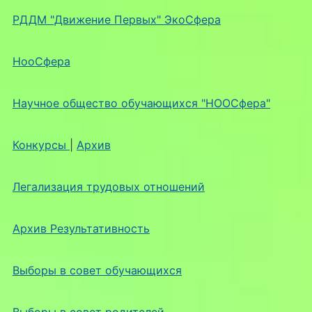
РДДМ "Движение Первых" ЭкоСфера
НооСфера
Научное общество обучающихся "НООСфера"
Конкурсы
|
Архив
Легализация трудовых отношений
Архив Результативность
Выборы в совет обучающихся
Выборы в совет родителей