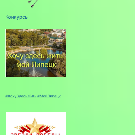
Конкурсы
#ХочуЗдесьЖить
#МойЛипецк