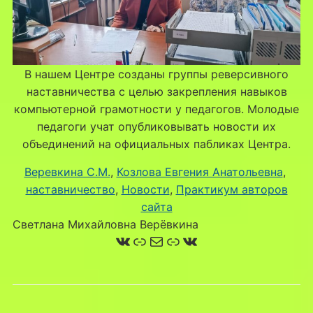
В нашем Центре созданы группы реверсивного
наставничества с целью закрепления навыков
компьютерной грамотности у педагогов. Молодые
педагоги учат опубликовывать новости их
объединений на официальных пабликах Центра.
Веревкина С.М.
, 
Козлова Евгения Анатольевна
, 
наставничество
, 
Новости
, 
Практикум авторов
сайта
Светлана Михайловна Верёвкина
ВКонтакте
Ссылка
Почта
Ссылка
ВКонтакте