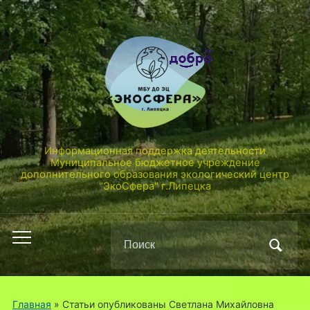
Информационная поддержка деятельности
Муниципальное бюджетное учреждение
дополнительного образования экологический центр
"ЭкоСфера" г.Липецка
Поиск
Переключить
по:
мобильное
меню
Главная
»
Статьи опубликованы Светлана Михайловна