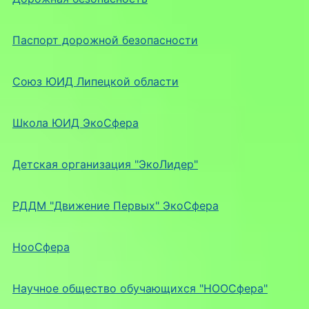
Паспорт дорожной безопасности
Союз ЮИД Липецкой области
Школа ЮИД ЭкоСфера
Детская организация "ЭкоЛидер"
РДДМ "Движение Первых" ЭкоСфера
НооСфера
Научное общество обучающихся "НООСфера"