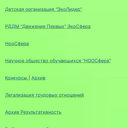
Детская организация "ЭкоЛидер"
РДДМ "Движение Первых" ЭкоСфера
НооСфера
Научное общество обучающихся "НООСфера"
Конкурсы
|
Архив
Легализация трудовых отношений
Архив Результативность