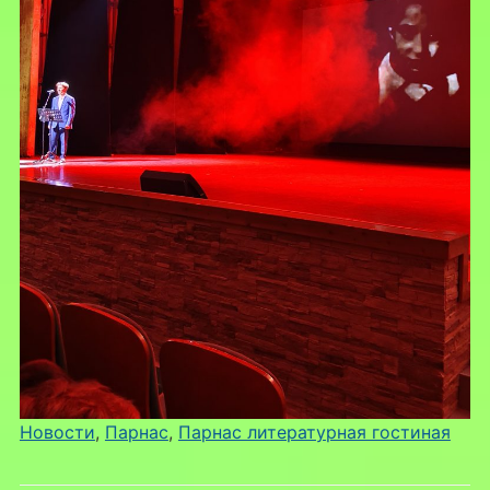
Новости
, 
Парнас
, 
Парнас литературная гостиная