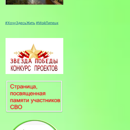
#ХочуЗдесьЖить
#МойЛипецк