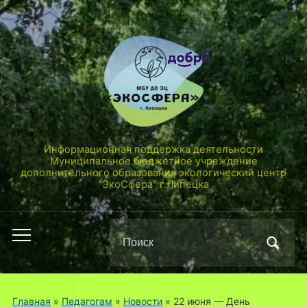
Информационная поддержка деятельности
Муниципальное бюджетное учреждение
дополнительного образования экологический центр
"ЭкоСфера" г.Липецка
Поиск
Переключить
по:
мобильное
меню
Главная
»
Педагогам
»
Новости
»
22 июня — День