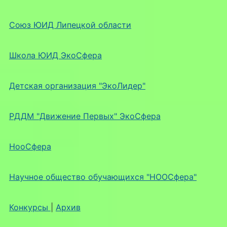
Союз ЮИД Липецкой области
Школа ЮИД ЭкоСфера
Детская организация "ЭкоЛидер"
РДДМ "Движение Первых" ЭкоСфера
НооСфера
Научное общество обучающихся "НООСфера"
Конкурсы
|
Архив