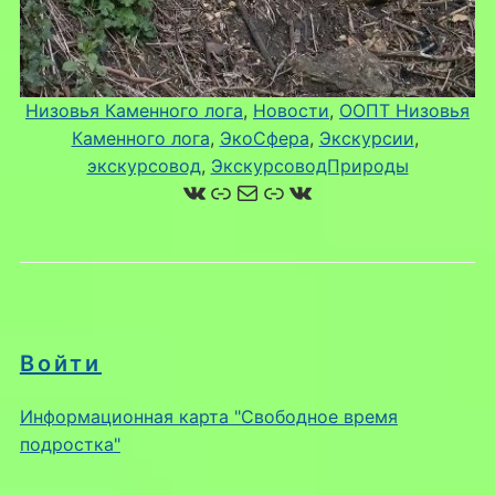
Низовья Каменного лога
, 
Новости
, 
ООПТ Низовья
Каменного лога
, 
ЭкоСфера
, 
Экскурсии
, 
экскурсовод
, 
ЭкскурсоводПрироды
ВКонтакте
Ссылка
Почта
Ссылка
ВКонтакте
Войти
Информационная карта "Свободное время
подростка"