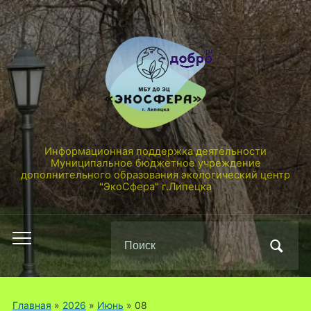
Информационная поддержка деятельности
Муниципальное бюджетное учреждение
дополнительного образования экологический центр
"ЭкоСфера" г.Липецка
Поиск
Переключить
по:
мобильное
меню
Главная
»
2026
»
Июнь
»
08