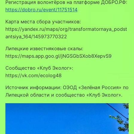
Регистрация волонтёров на платформе ДОБРО.РФ:
https://dobro.ru/event/11751514
Карта места сбора участников:
https://yandex.ru/maps/org/transformatornaya_podst
antsiya_164/145973770322
Липецкие известняковые скалы:
https://maps.app.goo.gl/jNGSGbSXob8XepvS9
Сообщество «Клуб Эколог»:
https://vk.com/ecolog48
Источник информации: ОЭОД «Зелёная Россия» по
Липецкой области и сообщество «Клуб Эколог».