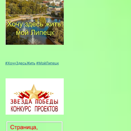
#ХочуЗдесьЖить
#МойЛипецк