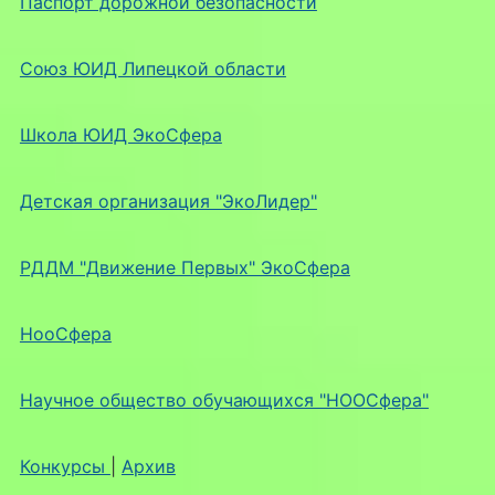
Паспорт дорожной безопасности
Союз ЮИД Липецкой области
Школа ЮИД ЭкоСфера
Детская организация "ЭкоЛидер"
РДДМ "Движение Первых" ЭкоСфера
НооСфера
Научное общество обучающихся "НООСфера"
Конкурсы
|
Архив