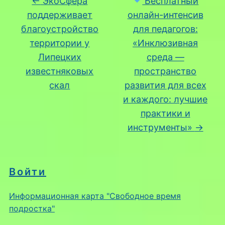
←
ЭкоСфера
Бесплатный
поддерживает
онлайн-интенсив
благоустройство
для педагогов:
территории у
«Инклюзивная
Липецких
среда —
известняковых
пространство
скал
развития для всех
и каждого: лучшие
практики и
инструменты»
→
Войти
Информационная карта "Свободное время
подростка"