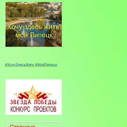
#ХочуЗдесьЖить
#МойЛипецк