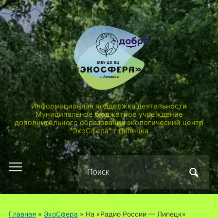
Информационная поддержка деятельности
Муниципальное бюджетное учреждение
дополнительного образования экологический центр
"ЭкоСфера" г.Липецка
Поиск
Переключить
по:
мобильное
меню
Главная
»
ЭкоСфера
»
На «Радио России — Липецк»