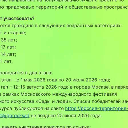
ию придомовых территорий и общественных пространс
т участвовать?
ются граждане в следующих возрастных категориях:
ет и старше;
 35 лет;
 17 лет;
 14 лет;
1 лет.
роводится в два этапа:
этап – с 1 мая 2026 года по 20 июля 2026 года;
тап – 12–15 августа 2026 года в городе Москве, в парк
в рамках Московского международного фестиваля
ого искусства «Сады и люди». Списки победителей за
курса публикуются на сайте
https://россия-территория
рф/gorod-sad
не позднее 25 июля 2026 года.
 анкету участника конкурса по ссылке: