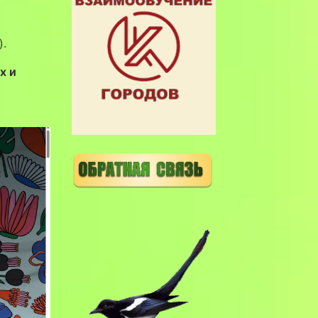
).
х и