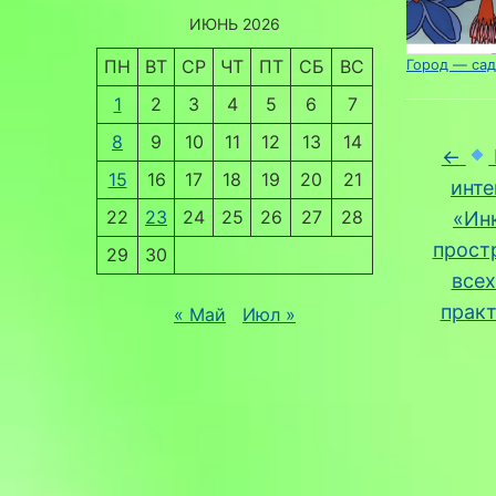
ИЮНЬ 2026
ПН
ВТ
СР
ЧТ
ПТ
СБ
ВС
Город — сад
1
2
3
4
5
6
7
8
9
10
11
12
13
14
←
15
16
17
18
19
20
21
инте
22
23
24
25
26
27
28
«Ин
прост
29
30
всех
прак
« Май
Июл »