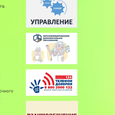
тв.
е
очного
-