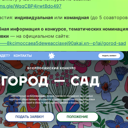
orms.gle/WqqCBP4jrwtBdo497
астия:
индивидуальная
или
командная
(до 5 соавторов
ная информация о конкурсе, тематических номинация
явки
— на официальном сайте:
n——8kcimoccaea5deweacciaxej90akai.xn--p1ai/gorod-sad