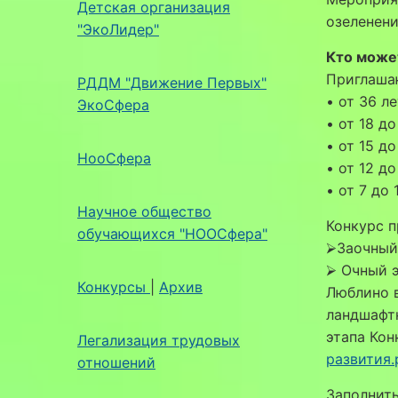
Детская организация
озеленен
"ЭкоЛидер"
Кто може
Приглаша
РДДМ "Движение Первых"
• от 36 л
ЭкоСфера
• от 18 до
• от 15 до
НооСфера
• от 12 до
• от 7 до 1
Научное общество
Конкурс п
обучающихся "НООСфера"
⮚Заочный 
⮚ Очный э
Конкурсы
|
Архив
Люблино 
ландшафтн
этапа Кон
Легализация трудовых
развития.
отношений
Заполнить