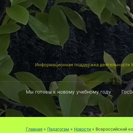
Информационная поддержка деятельности М
Мы готовы к новому учебному году
ГосВ
Главная
»
Педагогам
»
Новости
»
Всероссийский ко