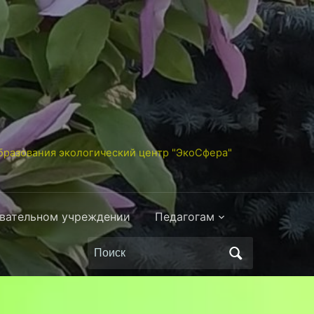
разования экологический центр "ЭкоСфера"
овательном учреждении
Педагогам
Поиск
по: