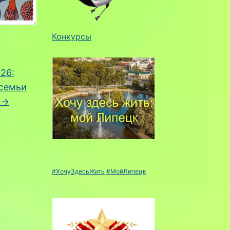
Конкурсы
26:
семьи
и
→
#ХочуЗдесьЖить
#МойЛипецк