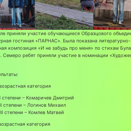
але приняли участие обучающиеся Образцового объеди
рная гостиная «ПАРНАС». Была показана литературно-
ая композиция «И не забудь про меня» по стихам Була
. Семеро ребят приняли участие в номинации «Художе
льтаты:
возрастная категория
 I степени – Комаричев Дмитрий
 II степени – Логинов Михаил
 III степени – Комлев Матвей
возрастная категория