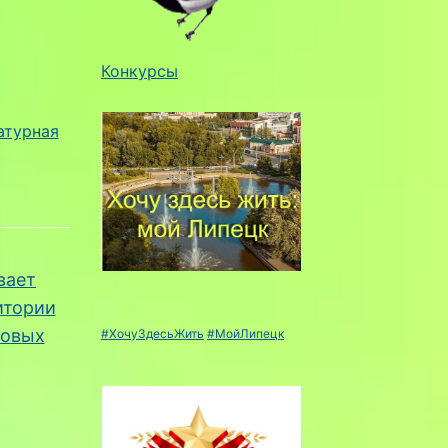
Конкурсы
атурная
вает
итории
ковых
#ХочуЗдесьЖить
#МойЛипецк