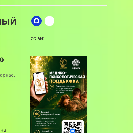
ный
Ссылка
ВКонтакте
»
арнас
,
 на