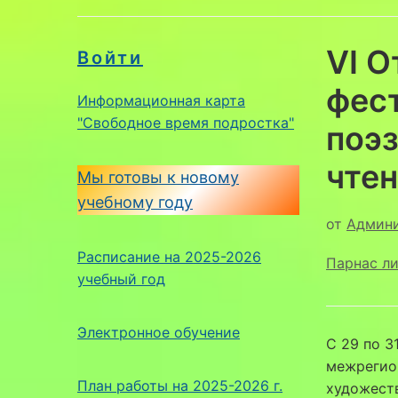
VI 
Войти
фест
Информационная карта
"Свободное время подростка"
поэз
чте
Мы готовы к новому
учебному году
от
Админ
Расписание на 2025-2026
Парнас ли
учебный год
Электронное обучение
С 29 по 3
межрегион
План работы на 2025-2026 г.
художеств