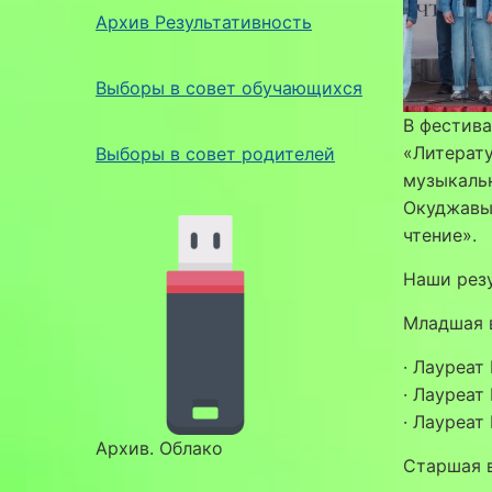
Архив Результативность
Выборы в совет обучающихся
В фестив
«Литерату
Выборы в совет родителей
музыкальн
Окуджавы
чтение».
Наши резу
Младшая 
· Лауреат
· Лауреат
· Лауреат
Архив. Облако
Старшая 