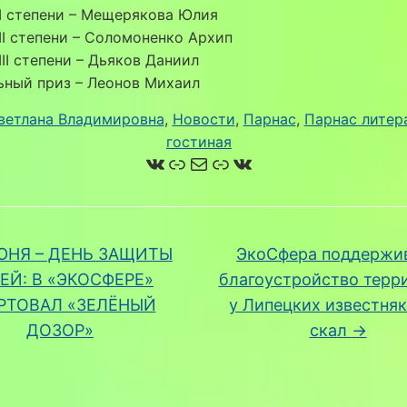
 I степени – Мещерякова Юлия
 II степени – Соломоненко Архип
 III степени – Дьяков Даниил
ьный приз – Леонов Михаил
ветлана Владимировна
, 
Новости
, 
Парнас
, 
Парнас литер
гостиная
ВКонтакте
Ссылка
Почта
Ссылка
ВКонтакте
ЮНЯ – ДЕНЬ ЗАЩИТЫ
ЭкоСфера поддержи
ЕЙ: В «ЭКОСФЕРЕ»
благоустройство терр
РТОВАЛ «ЗЕЛЁНЫЙ
у Липецких известня
ДОЗОР»
скал
→