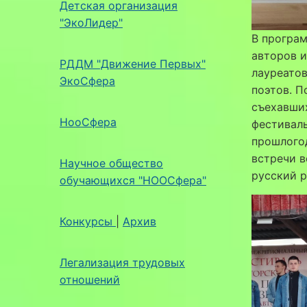
Детская организация
"ЭкоЛидер"
В програм
авторов и
РДДМ "Движение Первых"
лауреатов
ЭкоСфера
поэтов. П
съехавших
НооСфера
фестиваль
прошлого
встречи в
Научное общество
русский р
обучающихся "НООСфера"
Конкурсы
|
Архив
Легализация трудовых
отношений