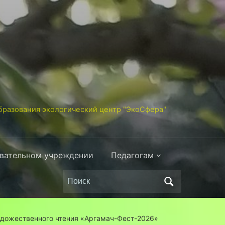
разования экологический центр "ЭкоСфера"
овательном учреждении
Педагогам
Поиск
по:
удожественного чтения «Аргамач-Фест-2026»