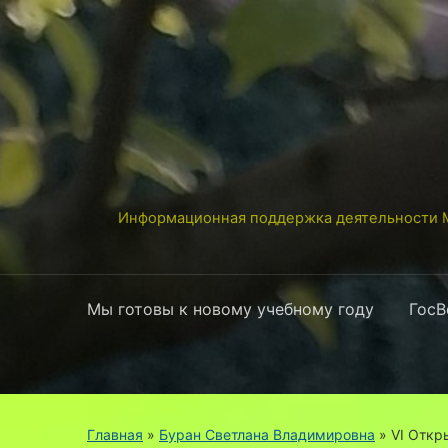
Информационная поддержка деятельности М
Мы готовы к новому учебному году
ГосВ
Главная
»
Буран Светлана Владимировна
»
VI Откр