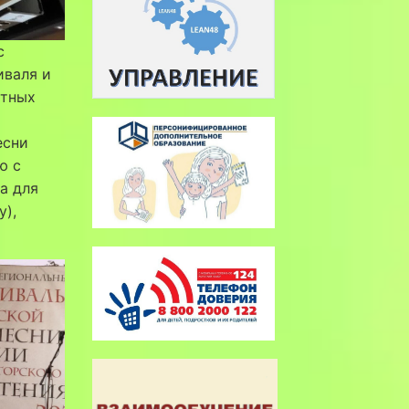
с
иваля и
стных
есни
ю с
а для
у),