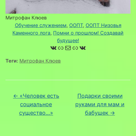
Митрофан Клюев
Обучение служением
, 
ООПТ
, 
ООПТ Низовья
Каменного лога
, 
Помни о прошлом! Создавай
будущее!
ВКонтакте
Ссылка
Почта
Ссылка
ВКонтакте
Теги:
Митрофан Клюев
←
«Человек есть
Подарки своими
социальное
руками для мам и
существо…»
бабушек
→