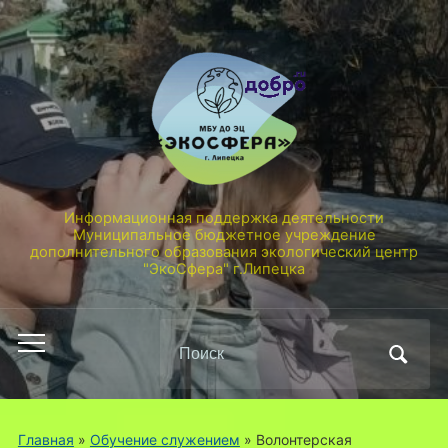
Информационная поддержка деятельности
Муниципальное бюджетное учреждение
дополнительного образования экологический центр
"ЭкоСфера" г.Липецка
Поиск
Переключить
по:
мобильное
меню
Главная
»
Обучение служением
»
Волонтерская