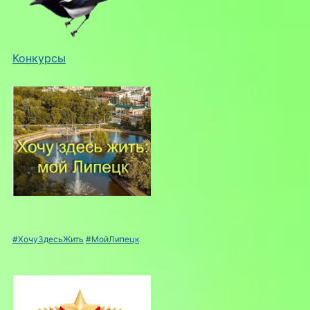
Конкурсы
#ХочуЗдесьЖить
#МойЛипецк