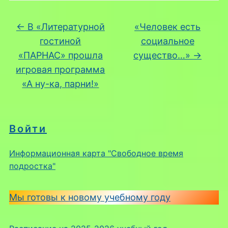
←
В «Литературной
«Человек есть
гостиной
социальное
«ПАРНАС» прошла
существо…»
→
игровая программа
«А ну-ка, парни!»
Войти
Информационная карта "Свободное время
подростка"
Мы готовы к новому учебному году