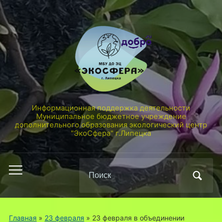
Информационная поддержка деятельности
Муниципальное бюджетное учреждение
дополнительного образования экологический центр
"ЭкоСфера" г.Липецка
Поиск
Переключить
по:
мобильное
меню
Главная
»
23 февраля
»
23 февраля в объединении