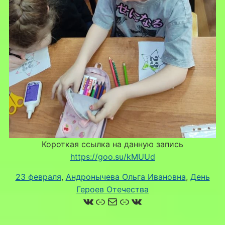
Короткая ссылка на данную запись
https://goo.su/kMUUd
23 февраля
, 
Андронычева Ольга Ивановна
, 
День
Героев Отечества
ВКонтакте
Ссылка
Почта
Ссылка
ВКонтакте