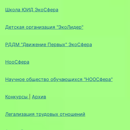
Школа ЮИД ЭкоСфера
Детская организация "ЭкоЛидер"
РДДМ "Движение Первых" ЭкоСфера
НооСфера
Научное общество обучающихся "НООСфера"
Конкурсы
|
Архив
Легализация трудовых отношений