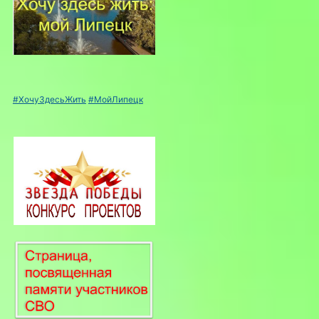
#ХочуЗдесьЖить
#МойЛипецк