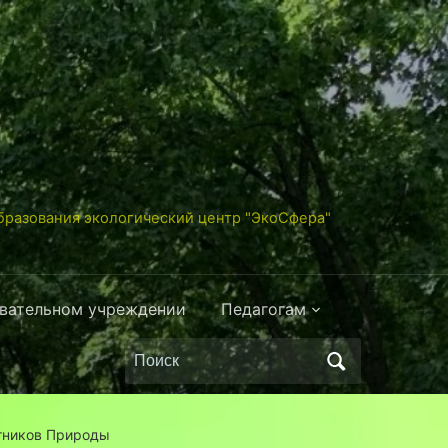
разования экологический центр "ЭкоСфера"
овательном учреждении
Педагогам
Поиск
по:
тников Природы