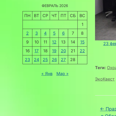
ФЕВРАЛЬ 2026
ПН
ВТ
СР
ЧТ
ПТ
СБ
ВС
1
2
3
4
5
6
7
8
9
10
11
12
13
14
15
23 фе
16
17
18
19
20
21
22
23
24
25
26
27
28
Теги:
Охр
« Янв
Мар »
ЭкоКвест
←
Праз