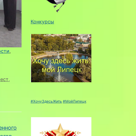
Конкурсы
ости
, 
ест
,
#ХочуЗдесьЖить
#МойЛипецк
енного