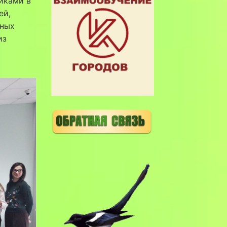
иками в
ей,
тных
из