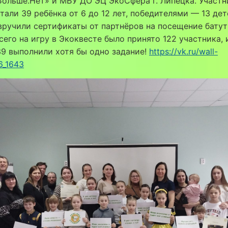
ольше.Нет» и МБУ ДО ЭЦ ЭкоСфера г. Липецка. Участн
тали 39 ребёнка от 6 до 12 лет, победителями — 13 дет
ручили сертификаты от партнёров на посещение бату
сего на игру в Экоквесте было принято 122 участника, 
9 выполнили хотя бы одно задание!
https://vk.ru/wall-
6_1643