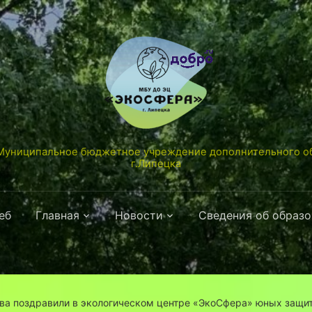
униципальное бюджетное учреждение дополнительного об
г.Липецка
еб
Главная
Новости
Сведения об образ
ва поздравили в экологическом центре «ЭкоСфера» юных защи