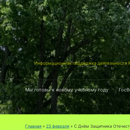
Информационная поддержка деятельности М
Мы готовы к новому учебному году
ГосВ
Главная
»
23 февраля
»
С Днём Защитника Отечест