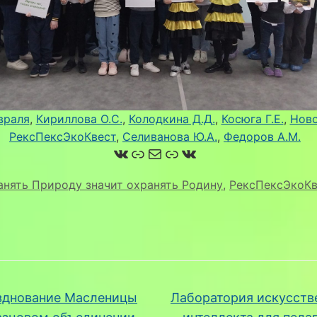
враля
, 
Кириллова О.С.
, 
Колодкина Д.Д.
, 
Косюга Г.Е.
, 
Нов
РексПексЭкоКвест
, 
Селиванова Ю.А.
, 
Федоров А.М.
ВКонтакте
Ссылка
Почта
Ссылка
ВКонтакте
анять Природу значит охранять Родину
,
РексПексЭкоКв
днование Масленицы
Лаборатория искусств