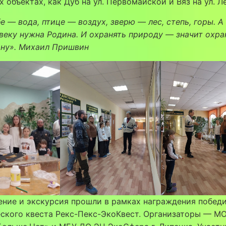
 объектах, как Дуб на ул. Первомайской и Вяз на ул. Л
е — вода, птице — воздух, зверю — лес, степь, горы. А
веку нужна Родина. И охранять природу — значит охра
ну». Михаил Пришвин
ние и экскурсия прошли в рамках награждения побед
еского квеста Рекс-Пекс-ЭкоКвест. Организаторы — М