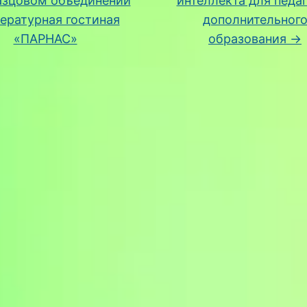
азцовом объединении
интеллекта для педа
ературная гостиная
дополнительног
«ПАРНАС»
образования
→