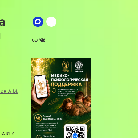
а
м
Ссылка
ВКонтакте
.
,
ов А.М.
тели и