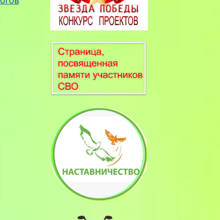
гогов
о