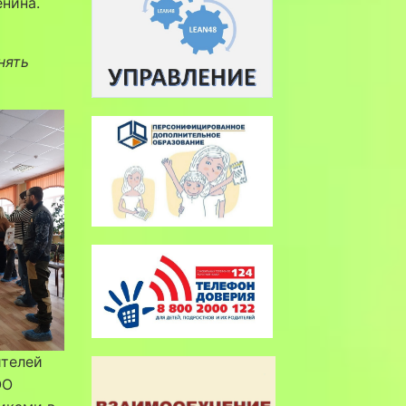
енина.
нять
ителей
ОО