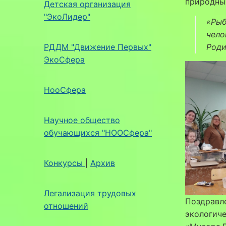
природных
Детская организация
"ЭкоЛидер"
«Рыб
чело
РДДМ "Движение Первых"
Роди
ЭкоСфера
НооСфера
Научное общество
обучающихся "НООСфера"
Конкурсы
|
Архив
Легализация трудовых
Поздравле
отношений
экологич