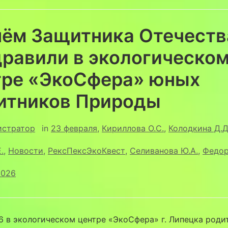
нём Защитника Отечеств
дравили в экологическо
тре «ЭкоСфера» юных
итников Природы
истратор
in
23 февраля
,
Кириллова О.С.
,
Колодкина Д.Д
.
,
Новости
,
РексПексЭкоКвест
,
Селиванова Ю.А.
,
Федор
2026
6 в экологическом центре «ЭкоСфера» г. Липецка роди