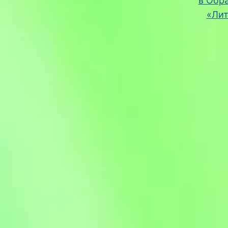
в Обр
«Лит