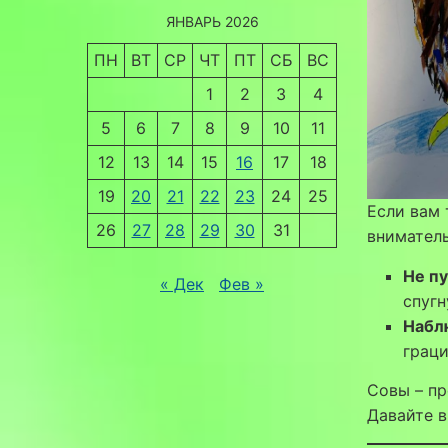
ЯНВАРЬ 2026
ПН
ВТ
СР
ЧТ
ПТ
СБ
ВС
1
2
3
4
5
6
7
8
9
10
11
12
13
14
15
16
17
18
19
20
21
22
23
24
25
Если вам 
26
27
28
29
30
31
внимател
Не пу
« Дек
Фев »
спугн
Набл
граци
Совы – пр
Давайте в