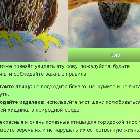
Сова
тоже повезёт увидеть эту сову, пожалуйста, будьте
ьны и соблюдайте важные правила:
гайте птицу:
не подходите близко, не шумите и не пыт
уть.
юдайте издалека:
используйте этот шанс полюбоватьс
ей хищника в природной среде.
екрасные и очень полезные птицы для городской экос
месте беречь их и не нарушать их естественную жизнь