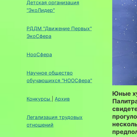
Детская организация
"ЭкоЛидер"
РДДМ "Движение Первых"
ЭкоСфера
НооСфера
Научное общество
обучающихся "НООСфера"
Юные х
Конкурсы
|
Архив
Палитра
свидете
прогуло
Легализация трудовых
несколь
отношений
предпол