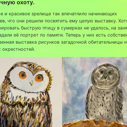
чную охоту.
е и красивое зрелище так впечатлило начинающих
в, что они решили посвятить ему целую выставку. Хот
ировать быструю птицу в сумерках не удалось, на зан
здали её портрет по памяти. Теперь у них есть собстве
венная выставка рисунков загадочной обитательницы 
 окрестностей.