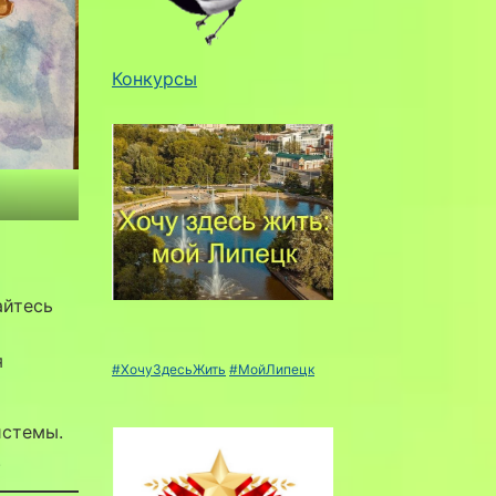
Конкурсы
айтесь
я
#ХочуЗдесьЖить
#МойЛипецк
истемы.
.