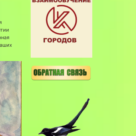
я
ятии
нная
наших