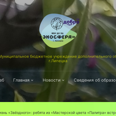
униципальное бюджетное учреждение дополнительного об
г.Липецка
еб
Главная
Новости
Сведения об образ
изнь «Звёздного»: ребята из «Мастерской цвета «Палитра» вст