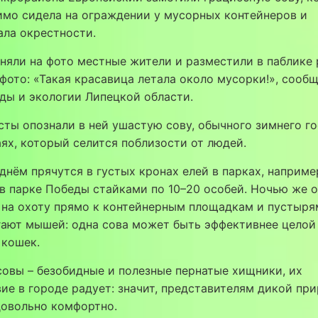
имо сидела на ограждении у мусорных контейнеров и
ла окрестности.
няли на фото местные жители и разместили в паблике 
фото: «Такая красавица летала около мусорки!», сооб
ды и экологии Липецкой области.
ты опознали в ней ушастую сову, обычного зимнего го
ях, который селится поблизости от людей.
днём прячутся в густых кронах елей в парках, наприме
в парке Победы стайками по 10–20 особей. Ночью же 
на охоту прямо к контейнерным площадкам и пустырям
гают мышей: одна сова может быть эффективнее целой
 кошек.
овы – безобидные и полезные пернатые хищники, их
ие в городе радует: значит, представителям дикой пр
довольно комфортно.