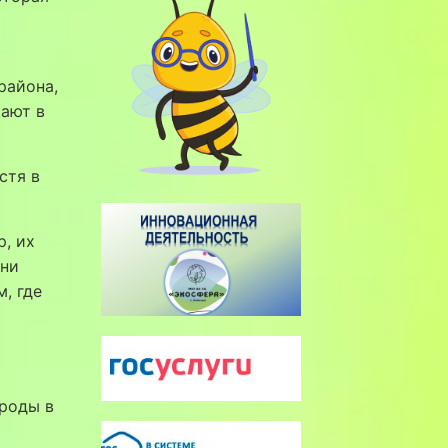
района,
щают в
стя в
р, их
они
, где
ироды в