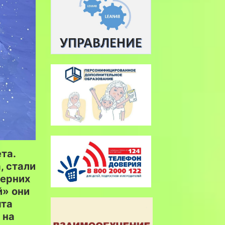
та.
, стали
черних
й» они
ята
 на