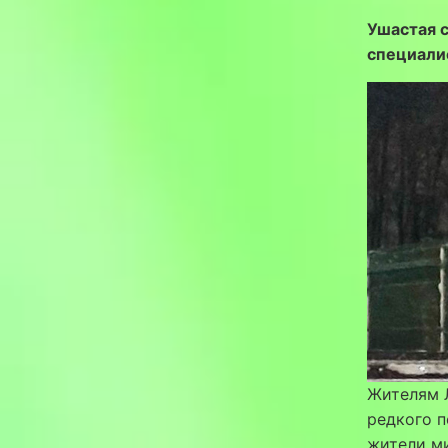
Ушастая 
специали
Жителям Л
редкого п
жители м