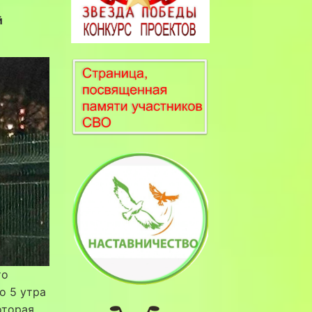
й
то
о 5 утра
оторая