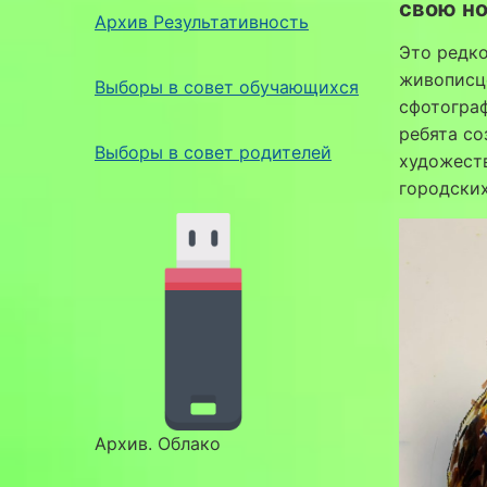
свою но
Архив Результативность
Это редко
живописце
Выборы в совет обучающихся
сфотограф
ребята со
Выборы в совет родителей
художест
городских
Архив. Облако