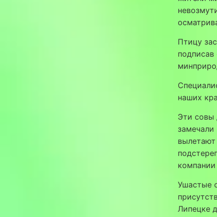
невозмут
осматрива
Птицу зас
подписав 
минприро
Специалис
наших кра
Эти совы 
замечали 
вылетают 
подстере
компании
Ушастые с
присутств
Липецке 