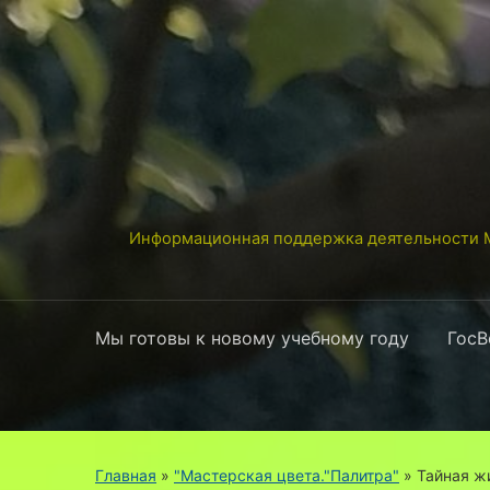
Информационная поддержка деятельности М
Мы готовы к новому учебному году
ГосВ
Главная
»
"Мастерская цвета."Палитра"
»
Тайная ж