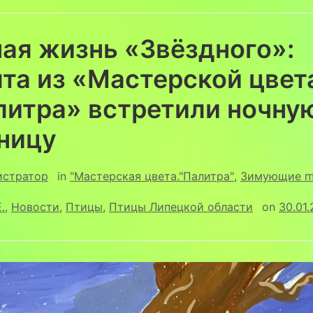
ая жизнь «Звёздного»:
та из «Мастерской цвет
литра» встретили ночну
ницу
истратор
in
"Мастерская цвета."Палитра"
,
Зимующие п
.
,
Новости
,
Птицы
,
Птицы Липецкой области
on
30.01