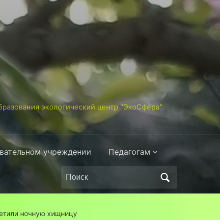
разования экологический центр "ЭкоСфера"
овательном учреждении
Педагогам
Поиск
по:
ретили ночную хищницу