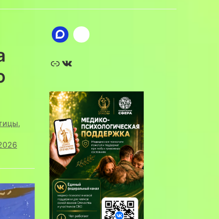
а
Ссылка
ВКонтакте
ю
тицы
,
.2026