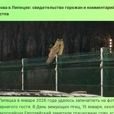
сова в Липецке: свидетельство горожан и комментари
стов
ипецка в январе 2026 года удалось запечатлеть на фо
ернатого гостя. В День зимующих птиц, 15 января, окол
икрорайона Европейский заметили грациозную сову, к