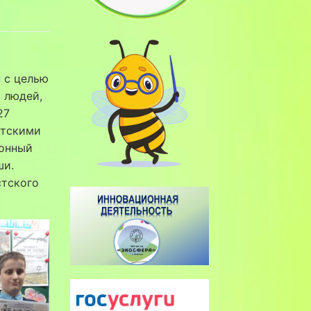
 с целью
 людей,
27
етскими
ионный
ши.
стского