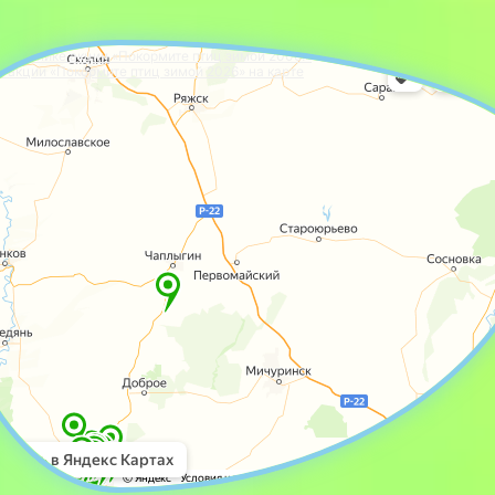
 участнике акции «Покормите птиц зимой 2006!»
и акции «Покормите птиц зимой 2026» на карте