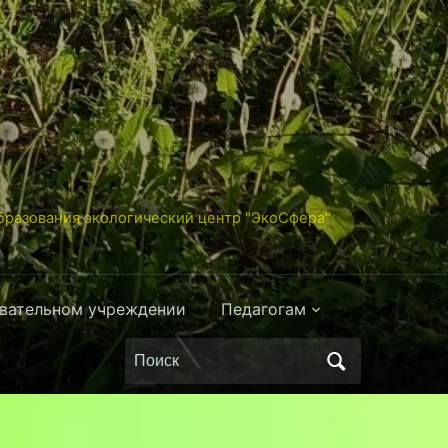
разования экологический центр "ЭкоСфера"
овательном учреждении
Педагогам
Поиск
по: