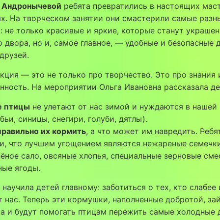
 Андронычевой
ребята превратились в настоящих мас
х. На творческом занятии они смастерили самые разн
 не только красивые и яркие, которые станут украше
 двора, но и, самое главное, — удобные и безопасные 
друзей.
кция — это не только про творчество. Это про знания 
нность. На мероприятии Ольга Ивановна рассказала де
е птицы
не улетают от нас зимой и нуждаются в наше
бьи, синицы, снегири, голуби, дятлы).
правильно их кормить
, а что может им навредить. Ребя
и, что лучшим угощением являются нежареные семечки
ёное сало, овсяные хлопья, специальные зерновые сме
ные ягоды.
 научила детей главному: заботиться о тех, кто слабее 
т нас. Теперь эти кормушки, наполненные добротой, за
а и будут помогать птицам пережить самые холодные 