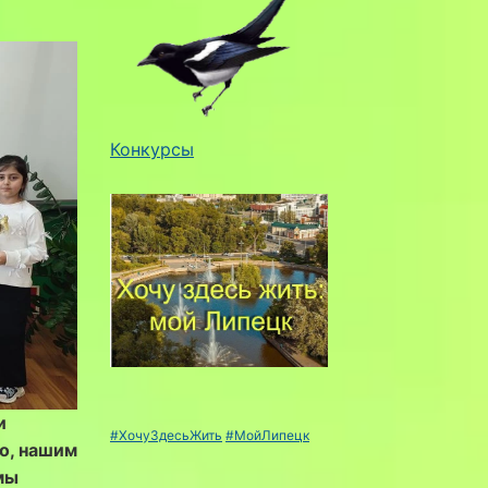
Конкурсы
и
#ХочуЗдесьЖить
#МойЛипецк
но, нашим
мы