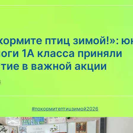
кормите птиц зимой!»: 
оги 1А класса приняли
тие в важной акции
6
#покормитептицзимой2026