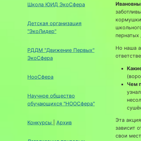
Ивановны
Школа ЮИД ЭкоСфера
заботливы
кормушки:
Детская организация
школьного
"ЭкоЛидер"
пернатых 
Но наша а
РДДМ "Движение Первых"
ответстве
ЭкоСфера
Каки
(воро
НооСфера
Чем 
узнал
Научное общество
несол
обучающихся "НООСфера"
сушё
Эта акция
Конкурсы
|
Архив
зависит о
свои мест