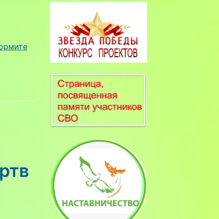
ормите
ртв