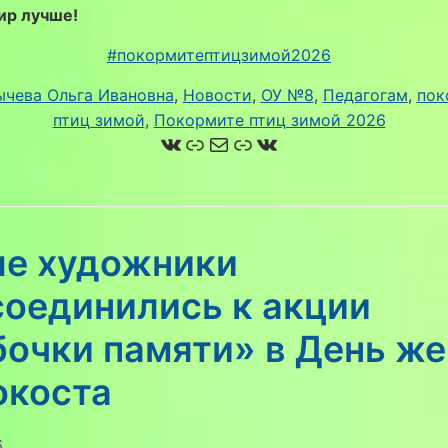
ир лучше!
#покормитептицзимой2026
чева Ольга Ивановна
, 
Новости
, 
ОУ №8
, 
Педагогам
, 
пок
птиц зимой
, 
Покормите птиц зимой 2026
ВКонтакте
Ссылка
Почта
Ссылка
ВКонтакте
е художники
соединились к акции
бочки памяти» в День же
окоста
6