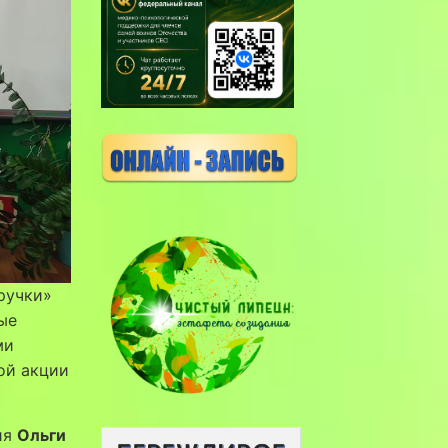
ручки»
ые
ми
ой акции
ия
Ольги