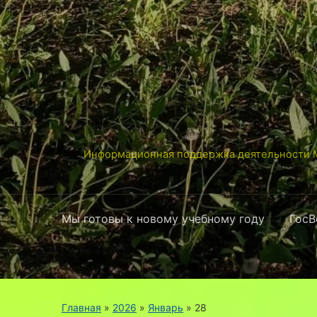
Информационная поддержка деятельности М
Мы готовы к новому учебному году
ГосВ
Главная
»
2026
»
Январь
»
28