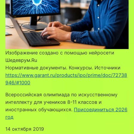
Изображение создано с помощью нейросети
Шедеврум.Ru
Нормативные документы. Конкурсы. Источники
https://www.garant.ru/products/ipo/prime/doc/72738
946/#1000
Всероссийская олимпиада по искусственному
интеллекту для учеников 8-11 классов и
иностранных обучающихся.
Присоединиться 2026
год
14 октября 2019