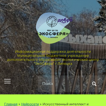
Информационная поддержка деятельности
Муниципальное бюджетное учреждение
дополнительного образования экологический центр
"ЭкоСфера" г.Липецка
Поиск
Переключить
по:
мобильное
меню
Главная
»
Нейросети
»
Искусственный интеллект и