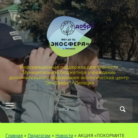
Информационная поддержка деятельности
Муниципальное бюджетное учреждение
дополнительного образования экологический центр
"ЭкоСфера" г.Липецка
Поиск
Переключить
по:
мобильное
меню
Главная
»
Педагогам
»
Новости
»
АКЦИЯ «ПОКОРМИТЕ