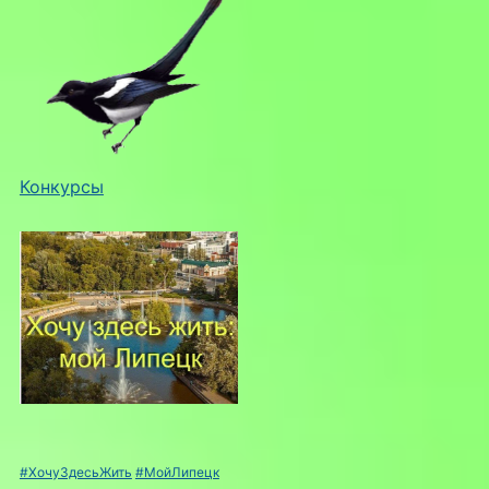
Конкурсы
#ХочуЗдесьЖить
#МойЛипецк