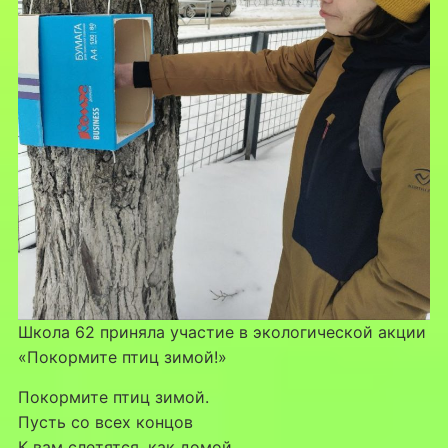
Школа 62 приняла участие в экологической акции
«Покормите птиц зимой!»
Покормите птиц зимой.
Пусть со всех концов
К вам слетятся, как домой,