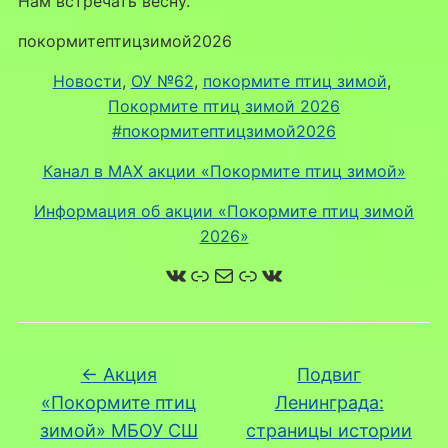
Нам встречать весну.
покормитептицзимой2026
Новости
, 
ОУ №62
, 
покормите птиц зимой
, 
Покормите птиц зимой 2026
#покормитептицзимой2026
Канал в MAX акции «Покормите птиц зимой»
Информация об акции «Покормите птиц зимой
2026»
ВКонтакте
Ссылка
Почта
Ссылка
ВКонтакте
←
Акция
Подвиг
«Покормите птиц
Ленинграда:
зимой» МБОУ СШ
страницы истории