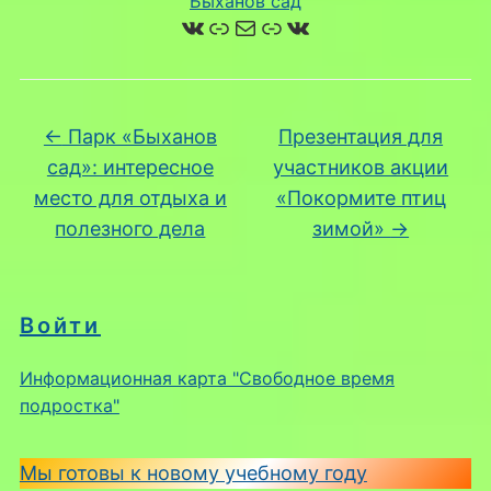
Быханов сад
ВКонтакте
Ссылка
Почта
Ссылка
ВКонтакте
←
Парк «Быханов
Презентация для
сад»: интересное
участников акции
место для отдыха и
«Покормите птиц
полезного дела
зимой»
→
Войти
Информационная карта "Свободное время
подростка"
Мы готовы к новому учебному году