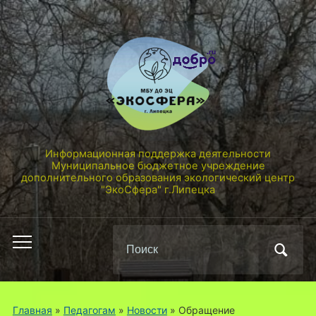
Информационная поддержка деятельности
Муниципальное бюджетное учреждение
дополнительного образования экологический центр
"ЭкоСфера" г.Липецка
Поиск
Переключить
по:
мобильное
меню
Главная
»
Педагогам
»
Новости
»
Обращение