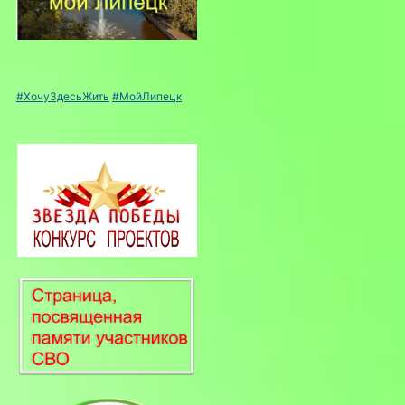
#ХочуЗдесьЖить
#МойЛипецк