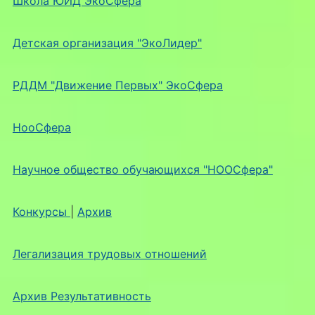
Школа ЮИД ЭкоСфера
Детская организация "ЭкоЛидер"
РДДМ "Движение Первых" ЭкоСфера
НооСфера
Научное общество обучающихся "НООСфера"
Конкурсы
|
Архив
Легализация трудовых отношений
Архив Результативность