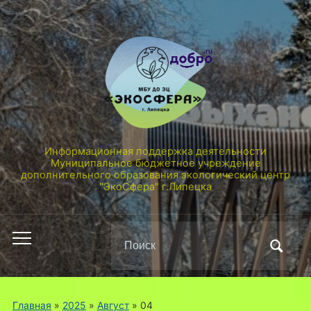
Информационная поддержка деятельности
Муниципальное бюджетное учреждение
дополнительного образования экологический центр
"ЭкоСфера" г.Липецка
Поиск
Переключить
по:
мобильное
меню
Главная
»
2025
»
Август
»
04