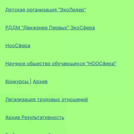
Детская организация "ЭкоЛидер"
РДДМ "Движение Первых" ЭкоСфера
НооСфера
Научное общество обучающихся "НООСфера"
Конкурсы
|
Архив
Легализация трудовых отношений
Архив Результативность