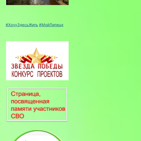
#ХочуЗдесьЖить
#МойЛипецк