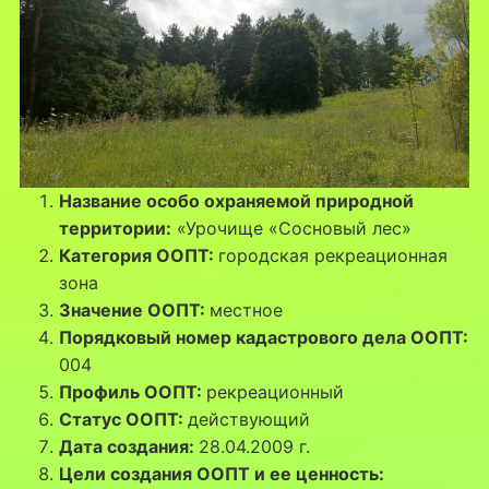
Название особо охраняемой природной
территории:
«Урочище «Сосновый лес»
Категория ООПТ:
городская рекреационная
зона
Значение ООПТ:
местное
Порядковый номер кадастрового дела ООПТ:
004
Профиль ООПТ:
рекреационный
Статус ООПТ:
действующий
Дата создания:
28.04.2009 г.
Цели создания ООПТ и ее ценность: