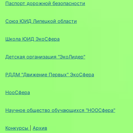
Паспорт дорожной безопасности
Союз ЮИД Липецкой области
Школа ЮИД ЭкоСфера
Детская организация "ЭкоЛидер"
РДДМ "Движение Первых" ЭкоСфера
НооСфера
Научное общество обучающихся "НООСфера"
Конкурсы
|
Архив