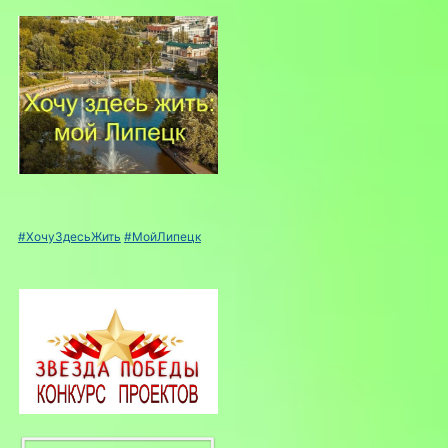
#ХочуЗдесьЖить
#МойЛипецк