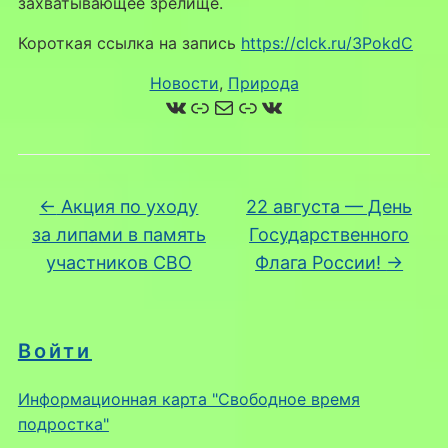
захватывающее зрелище.
Короткая ссылка на запись
https://clck.ru/3PokdC
Новости
, 
Природа
ВКонтакте
Ссылка
Почта
Ссылка
ВКонтакте
←
Акция по уходу
22 августа — День
за липами в память
Государственного
участников СВО
Флага России!
→
Войти
Информационная карта "Свободное время
подростка"