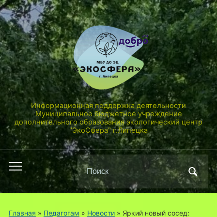
Информационная поддержка деятельности
Муниципальное бюджетное учреждение
дополнительного образования экологический центр
"ЭкоСфера" г.Липецка
Поиск
Переключить
по:
мобильное
меню
Главная
»
Педагогам
»
Новости
»
Яркий новый сосед: