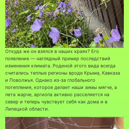
Откуда же он взялся в наших краях? Его
появление — наглядный пример последствий
изменения климата. Родиной этого вида всегда
считались теплые регионы вроде Крыма, Кавказа
и Поволжья. Однако из-за глобального
потепления, которое делает наши зимы мягче, а
лета жарче, аргиопа активно расселяется на
север и теперь чувствует себя как дома и в
Липецкой области.