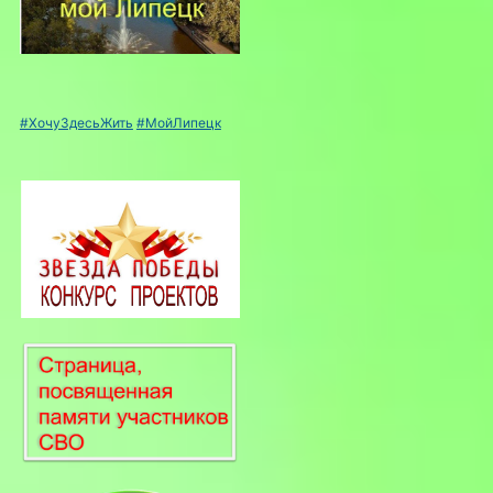
#ХочуЗдесьЖить
#МойЛипецк