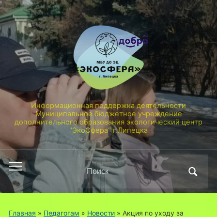
Информационная поддержка деятельности
Муниципальное бюджетное учреждение
дополнительного образования экологический центр
"ЭкоСфера" г.Липецка
Поиск
Переключить
по:
мобильное
меню
Главная
»
Педагогам
»
Новости
»
Акция по уходу за