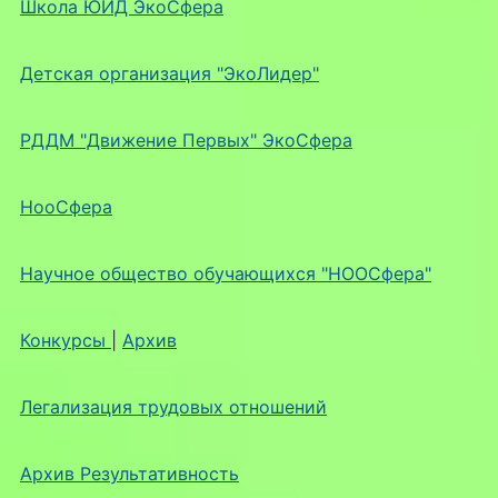
Школа ЮИД ЭкоСфера
Детская организация "ЭкоЛидер"
РДДМ "Движение Первых" ЭкоСфера
НооСфера
Научное общество обучающихся "НООСфера"
Конкурсы
|
Архив
Легализация трудовых отношений
Архив Результативность