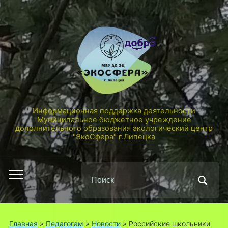
Информационная поддержка деятельности
Муниципальное бюджетное учреждение
дополнительного образования экологический центр
"ЭкоСфера" г.Липецка
Поиск
Переключить
по:
мобильное
меню
Главная
»
Педагогам
»
Новости
»
Российские школьники