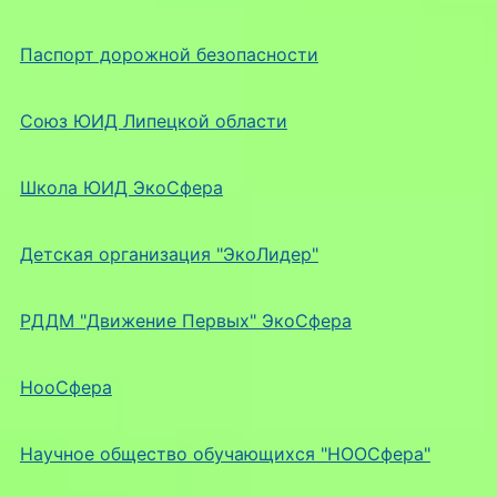
Паспорт дорожной безопасности
Союз ЮИД Липецкой области
Школа ЮИД ЭкоСфера
Детская организация "ЭкоЛидер"
РДДМ "Движение Первых" ЭкоСфера
НооСфера
Научное общество обучающихся "НООСфера"