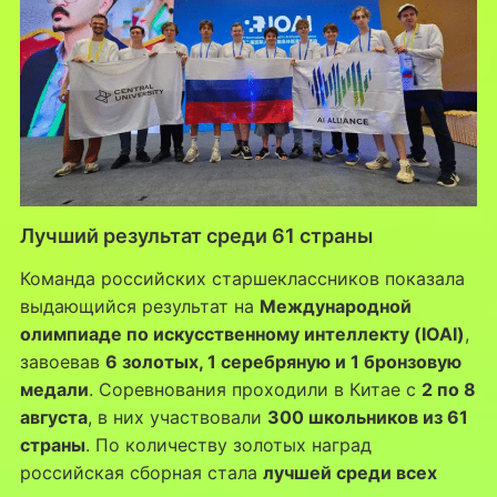
Лучший результат среди 61 страны
Команда российских старшеклассников показала
выдающийся результат на
Международной
олимпиаде по искусственному интеллекту (IOAI)
,
завоевав
6 золотых, 1 серебряную и 1 бронзовую
медали
. Соревнования проходили в Китае с
2 по 8
августа
, в них участвовали
300 школьников из 61
страны
. По количеству золотых наград
российская сборная стала
лучшей среди всех