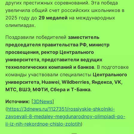
других престижных соревнований. Эта победа
увеличила общий счет российских школьников в
2025 году до
29 медалей
на международных
олимпиадах.
Поздравили победителей
заместитель
председателя правительства РФ, министр
просвещения, ректор Центрального
университета, представители ведущих
технологических компаний и банков
. В подготовке
команды участвовали специалисты
Центрального
университета, Huawei, Wildberries, Яндекса, VK,
МТС, ВШЭ, МФТИ, Сбера и Т-Банка
.
Источник:
[
3DNews
]
(
https://3dnews.ru/1127351/rossiyskie-shkolniki-
zavoevali-8-medaley-megdunarodnoy-olimpiadi-po-
ii-iz-nih-rekordnoe-chislo-zolotih
)