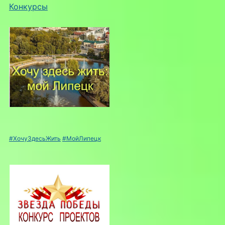
Конкурсы
#ХочуЗдесьЖить
#МойЛипецк