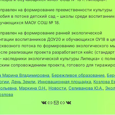
аправлен на формирование преемственности культуры
бия в потоке детский сад – школы среди воспитанни
бучающихся МАОУ СОШ № 18.
аправлен на формирование ранней экологической
нтации воспитанников ДОУ20 и обучающихся ОУ18 в це
 сквозного потока по формированию экологического м
осле реализации проекта разработается кейс (стандарт
– наследники экологической культуры Липецка» с пол
ским сопровождением проекта, готового для тиражиро
 Марина Владимировна
, 
Бережливое образование
, 
Бер
огии
, 
День Земли
, 
Инновационная площадка
, 
Козлова Е
тольевна
, 
Маркина О.Н.
, 
Новости
, 
Селиванова Ю.А.
, 
Экол
озлова
ВКонтакте
Ссылка
Почта
Ссылка
ВКонтакте