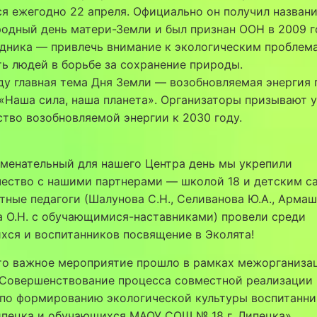
я ежегодно 22 апреля. Официально он получил назван
дный день матери-Земли и был признан ООН в 2009 г
здника — привлечь внимание к экологическим проблем
ь людей в борьбе за сохранение природы.
ду главная тема Дня Земли — возобновляемая энергия 
«Наша сила, наша планета». Организаторы призывают 
тво возобновляемой энергии к 2030 году.
аменательный для нашего Центра день мы укрепили
ество с нашими партнерами — школой 18 и детским с
ные педагоги (Шалунова С.Н., Селиванова Ю.А., Армаш
 О.Н. с обучающимися-наставниками) провели среди
ся и воспитанников посвящение в Эколята!
это важное мероприятие прошло в рамках межорганиза
«Совершенствование процесса совместной реализации
 по формированию экологической культуры воспитанн
ипецка и обучающихся МАОУ СОШ № 18 г. Липецка».