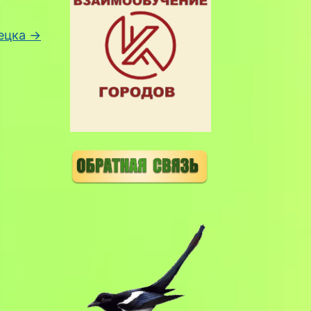
пецка
→