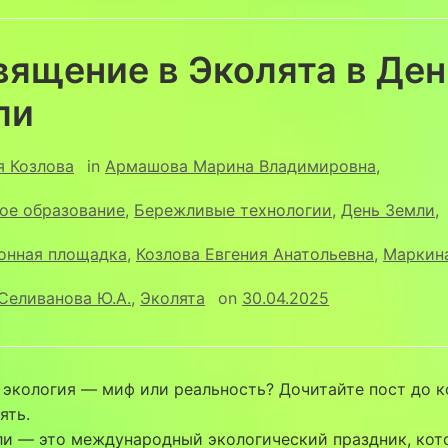
вящение в Эколята в Ден
ли
я Козлова
in
Армашова Марина Владимировна
,
ое образование
,
Бережливые технологии
,
День Земли
,
онная площадка
,
Козлова Евгения Анатольевна
,
Маркина
Селиванова Ю.А.
,
Эколята
on
30.04.2025
экология — миф или реальность? Дочитайте пост до к
ять.
ли — это международный экологический праздник, ко