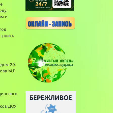
ие
оду.
ам и
под
утроить
адом 20.
ова М.В.
ционного
иков ДОУ