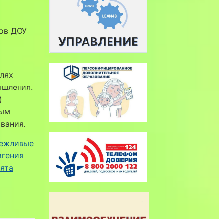
ков ДОУ
лях
ышления.
)
ным
вания.
ежливые
вгения
ята