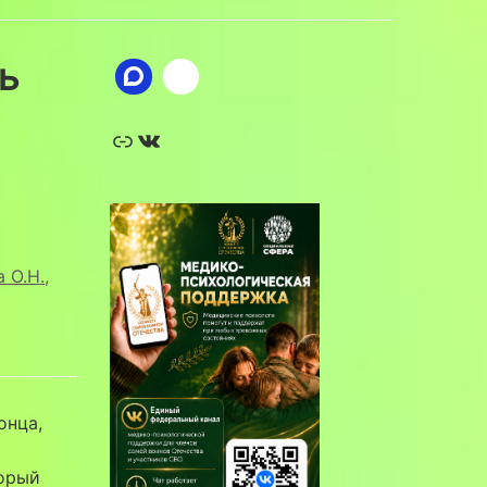
ь
Ссылка
ВКонтакте
 О.Н.
,
онца,
торый