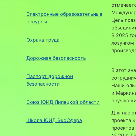
отмечаетс
Междунаро
Электронные образовательные
Цель пра
ресурсы
объединит
В 2025 го
Охрана труда
лозунгом 
производс
Дорожная безопасность
В этот зн
Паспорт дорожной
сотруднич
безопасности
Наши опыт
и Маркина
обучающих
Союз ЮИД Липецкой области
Для нас 
Школа ЮИД ЭкоСфера
проекта 
проектов
№ 20 г. Л