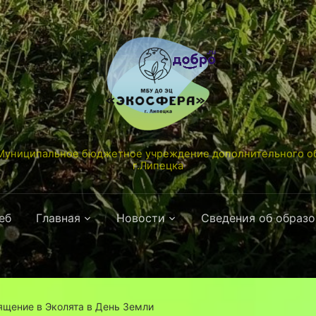
униципальное бюджетное учреждение дополнительного об
г.Липецка
еб
Главная
Новости
Сведения об образ
ящение в Эколята в День Земли