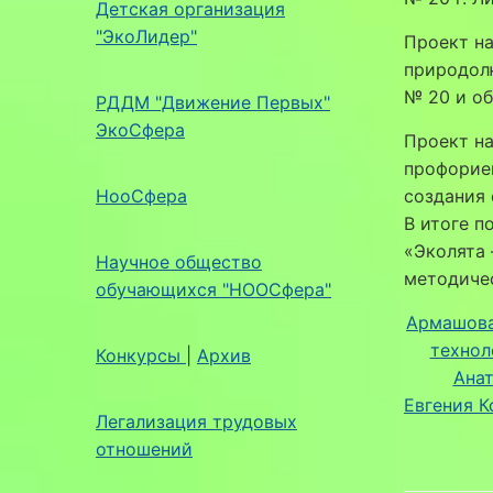
Детская организация
"ЭкоЛидер"
Проект н
природолю
№ 20 и о
РДДМ "Движение Первых"
ЭкоСфера
Проект н
профорие
НооСфера
создания
В итоге п
«Эколята 
Научное общество
методиче
обучающихся "НООСфера"
Армашова
технол
Конкурсы
|
Архив
Ана
Евгения К
Легализация трудовых
отношений