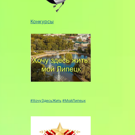
Конкурсы
#ХочуЗдесьЖить
#МойЛипецк