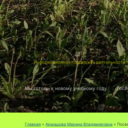
Информационная поддержка деятельности М
Мы готовы к новому учебному году
ГосВ
Главная
»
Армашова Марина Владимировна
»
Посв