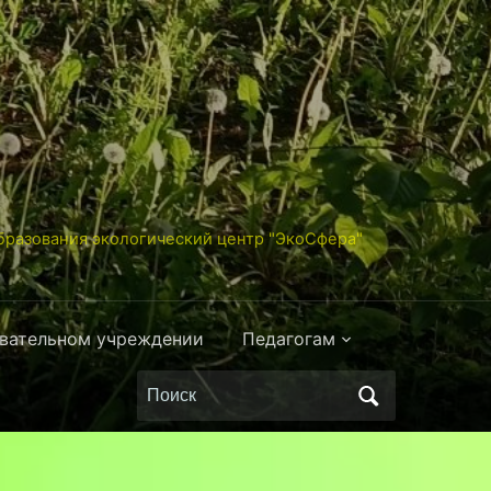
разования экологический центр "ЭкоСфера"
овательном учреждении
Педагогам
Поиск
по: