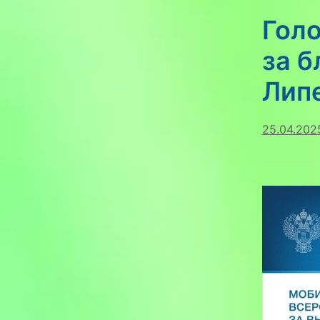
Гол
за б
Лип
25.04.202