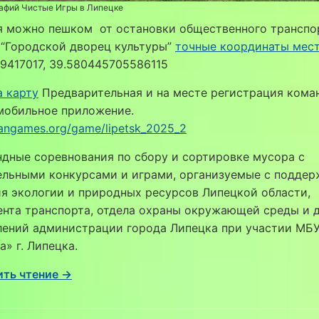
афий Чистые Игры в Липецке
я можно пешком от остановки общественного транспо
 “Городской дворец культуры”
точные координаты мест
9417017, 39.580445705586115
а карту
Предварительная и на месте регистрация кома
мобильное приложение.
leangames.org/game/lipetsk_2025_2
дные соревнования по сбору и сортировке мусора с
ельными конкурсами и играми, организуемые с подде
я экологии и природных ресурсов Липецкой области,
нта транспорта, отдела охраны окружающей среды и д
лений администрации города Липецка при участии МБ
» г. Липецка.
ть чтение →