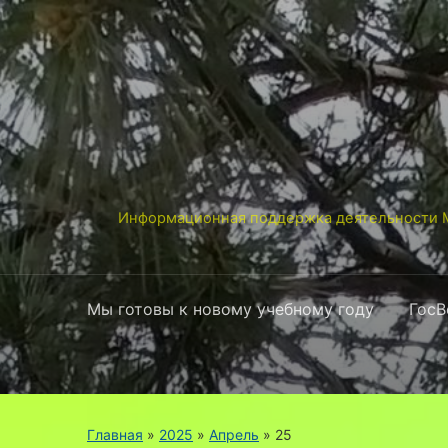
Информационная поддержка деятельности М
Мы готовы к новому учебному году
ГосВ
Главная
»
2025
»
Апрель
»
25