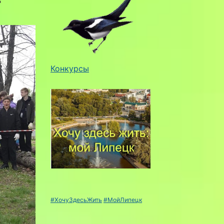
Конкурсы
#ХочуЗдесьЖить
#МойЛипецк