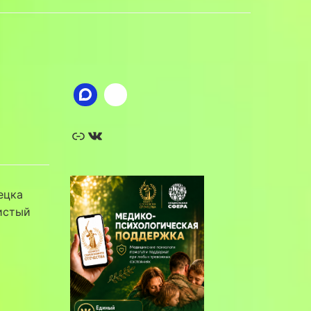
Ссылка
ВКонтакте
ецка
истый