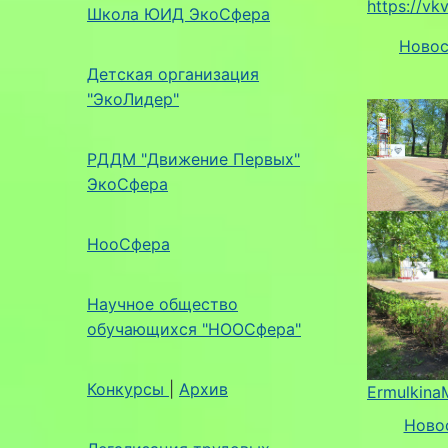
https://v
Школа ЮИД ЭкоСфера
Ново
Детская организация
"ЭкоЛидер"
РДДМ "Движение Первых"
ЭкоСфера
НооСфера
Научное общество
обучающихся "НООСфера"
Конкурсы
|
Архив
Ermulkina
Ново