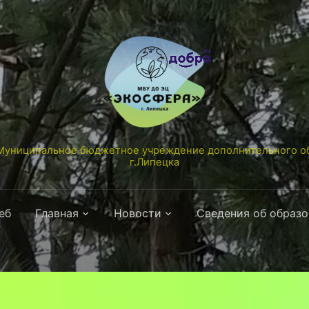
униципальное бюджетное учреждение дополнительного об
г.Липецка
еб
Главная
Новости
Сведения об образ