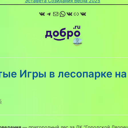
Эстафета Созидания Весна 2025
ВКонтакте
Telegram
Почта
WhatsApp
ВКонтакте
Ссылка
ВКонтакте
ые Игры в лесопарке на
5
оведения
— пригородный лес за ДК “Городской Дворе