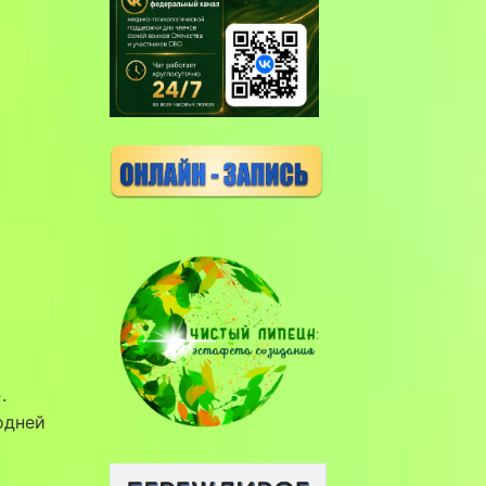
.
одней