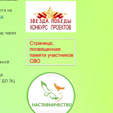
рта на
а:
нд через
ржкой
р.
У ДО ЭЦ