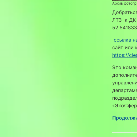
Архив фотогр
Добратьс
ЛТЗ к ДК
52.541833
ссылка н
сайт или 
https://c
Это коман
дополнит
управлени
департаме
подразде
«ЭкоСфера
Продолжи