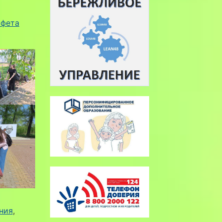
афета
ния
, 