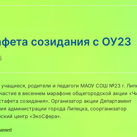
афета созидания с ОУ23
5
 учащиеся, родители и педагоги МАОУ СОШ №23 г. Лип
участие в весеннем марафоне общегородской акции «Ч
стафета созидания». Организатор акции Департамент
ия администрации города Липецка, соорганизатор
еский центр «ЭкоСфера».