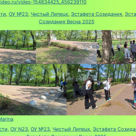
kvideo.ru/video-154834425_456239110
сти
,
ОУ №23
,
Чистый Липецк
,
Эстафета Созидания
,
Эст
Созидания Весна 2025
Marina
сти
, 
ОУ N23
, 
ОУ №23
, 
Чистый Липецк
, 
Эстафета Созида