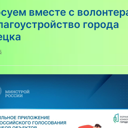
осуем вместе с волонтер
лагоустройство города
ецка
5