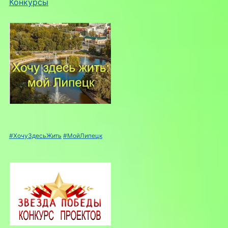
Конкурсы
#ХочуЗдесьЖить
#МойЛипецк