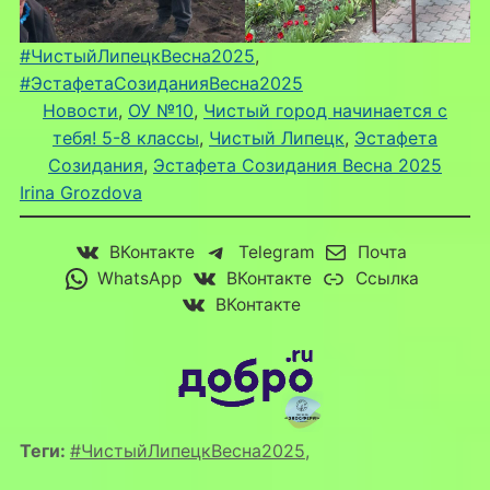
#ЧистыйЛипецкВесна2025
, 
#ЭстафетаСозиданияВесна2025
Новости
, 
ОУ №10
, 
Чистый город начинается с
тебя! 5-8 классы
, 
Чистый Липецк
, 
Эстафета
Созидания
, 
Эстафета Созидания Весна 2025
Irina Grozdova
ВКонтакте
Telegram
Почта
WhatsApp
ВКонтакте
Ссылка
ВКонтакте
Теги:
#ЧистыйЛипецкВесна2025
,