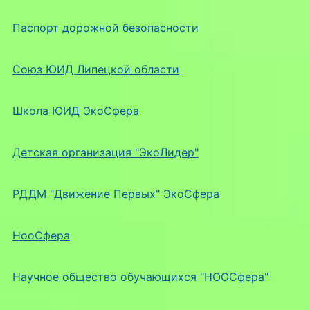
Паспорт дорожной безопасности
Союз ЮИД Липецкой области
Школа ЮИД ЭкоСфера
Детская организация "ЭкоЛидер"
РДДМ "Движение Первых" ЭкоСфера
НооСфера
Научное общество обучающихся "НООСфера"