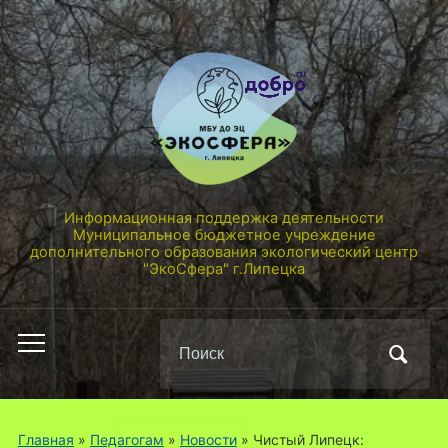
Информационная поддержка деятельности
Муниципальное бюджетное учреждение
дополнительного образования экологический центр
"ЭкоСфера" г.Липецка
Поиск
Переключить
по:
мобильное
меню
Главная
»
Педагогам
»
Новости
»
Чистый Липецк: