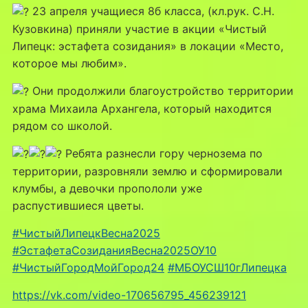
23 апреля учащиеся 8б класса, (кл.рук. С.Н.
Кузовкина) приняли участие в акции «Чистый
Липецк: эстафета созидания» в локации «Место,
которое мы любим».
Они продолжили благоустройство территории
храма Михаила Архангела, который находится
рядом со школой.
Ребята разнесли гору чернозема по
территории, разровняли землю и сформировали
клумбы, а девочки пропололи уже
распустившиеся цветы.
#ЧистыйЛипецкВесна2025
#ЭстафетаСозиданияВесна2025ОУ10
#ЧистыйГородМойГород24
#МБОУСШ10гЛипецка
https://vk.com/video-170656795_456239121